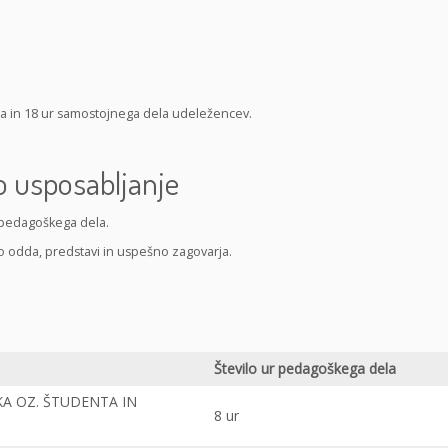
 in 18 ur samostojnega dela udeležencev.
o usposabljanje
 pedagoškega dela.
 odda, predstavi in uspešno zagovarja.
Število ur pedagoškega dela
KA OZ. ŠTUDENTA IN
8 ur