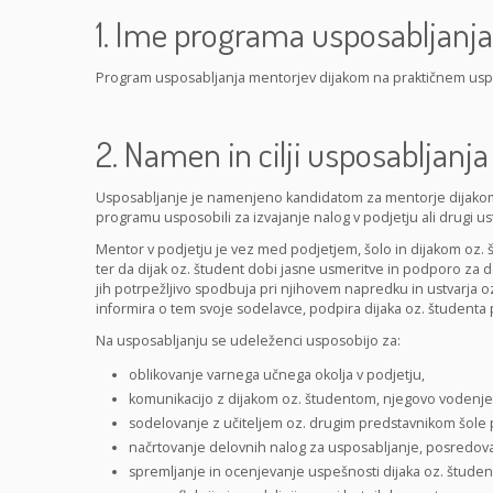
1. Ime programa usposabljanja
Program usposabljanja mentorjev dijakom na praktičnem usp
2. Namen in cilji usposabljanja
Usposabljanje je namenjeno kandidatom za mentorje dijakom
programu usposobili za izvajanje nalog v podjetju ali drugi us
Mentor v podjetju je vez med podjetjem, šolo in dijakom oz. 
ter da dijak oz. študent dobi jasne usmeritve in podporo za d
jih potrpežljivo spodbuja pri njihovem napredku in ustvarja oz
informira o tem svoje sodelavce, podpira dijaka oz. študenta
Na usposabljanju se udeleženci usposobijo za:
oblikovanje varnega učnega okolja v podjetju,
komunikacijo z dijakom oz. študentom, njegovo vodenje 
sodelovanje z učiteljem oz. drugim predstavnikom šole 
načrtovanje delovnih nalog za usposabljanje, posredovan
spremljanje in ocenjevanje uspešnosti dijaka oz. študenta