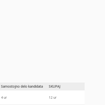
Samostojno delo kandidata
SKUPAJ
4 ur
12 ur