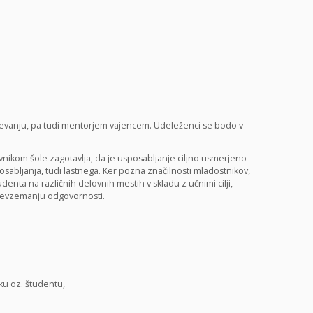
evanju, pa tudi mentorjem vajencem. Udeleženci se bodo v
vnikom šole zagotavlja, da je usposabljanje ciljno usmerjeno
osabljanja, tudi lastnega. Ker pozna značilnosti mladostnikov,
enta na različnih delovnih mestih v skladu z učnimi cilji,
 prevzemanju odgovornosti.
ku oz. študentu,