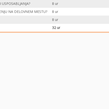
I USPOSABLJANJA?
8 ur
ENJU NA DELOVNEM MESTU?
8 ur
8 ur
32 ur