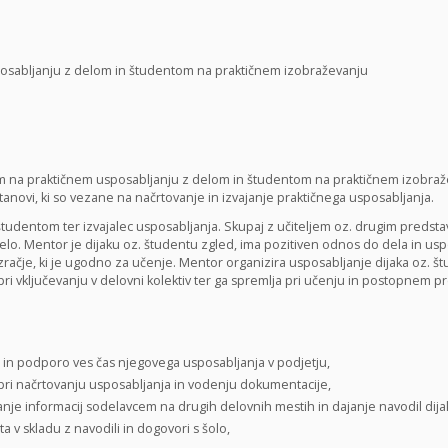
osabljanju z delom in študentom na praktičnem izobraževanju
 na praktičnem usposabljanju z delom in študentom na praktičnem izobraž
tanovi, ki so vezane na načrtovanje in izvajanje praktičnega usposabljanja.
študentom ter izvajalec usposabljanja. Skupaj z učiteljem oz. drugim predsta
elo. Mentor je dijaku oz. študentu zgled, ima pozitiven odnos do dela in usp
račje, ki je ugodno za učenje. Mentor organizira usposabljanje dijaka oz. štud
 pri vključevanju v delovni kolektiv ter ga spremlja pri učenju in postopnem
in podporo ves čas njegovega usposabljanja v podjetju,
pri načrtovanju usposabljanja in vodenju dokumentacije,
je informacij sodelavcem na drugih delovnih mestih in dajanje navodil dija
 v skladu z navodili in dogovori s šolo,