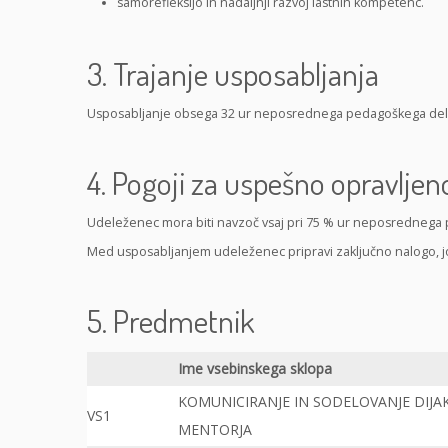
samorefleksijo in nadaljnji razvoj lastnih kompetenc.
3. Trajanje usposabljanja
Usposabljanje obsega 32 ur neposrednega pedagoškega dela
4. Pogoji za uspešno opravljen
Udeleženec mora biti navzoč vsaj pri 75 % ur neposrednega
Med usposabljanjem udeleženec pripravi zaključno nalogo, jo
5. Predmetnik
Ime vsebinskega sklopa
KOMUNICIRANJE IN SODELOVANJE DIJA
VS1
MENTORJA