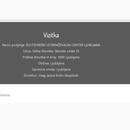
Vizitka
Naziv podjetja: BIOTEHNIŠKI IZOBRAŽEVALNI CENTER LJUBLJANA
Ulica, hišna številka: Ižanska cesta 10
Poštna številka in kraj: 1000 Ljubljana
Občina: Ljubljana
Upravna enota: Ljubljana
Direktor: mag. Jasna Kržin Stepišnik
 theme
·