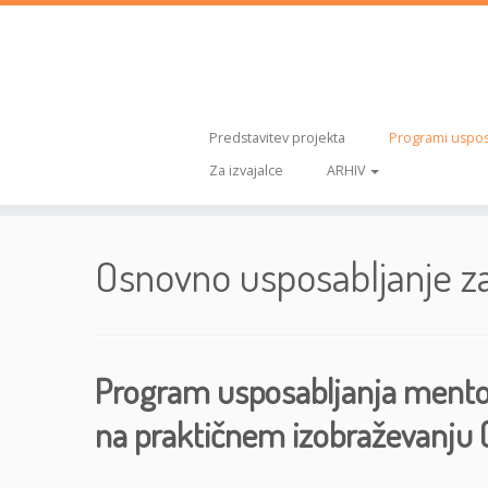
Predstavitev projekta
Programi uspos
Za izvajalce
ARHIV
Skoči
na
Osnovno usposabljanje z
vsebino
Program usposabljanja mento
na praktičnem izobraževanju