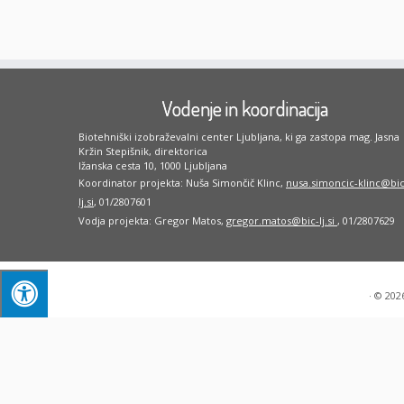
Vodenje in koordinacija
Biotehniški izobraževalni center Ljubljana, ki ga zastopa mag. Jasna
Kržin Stepišnik, direktorica
Ižanska cesta 10, 1000 Ljubljana
Koordinator projekta: Nuša Simončič Klinc,
nusa.simoncic-klinc@bic
lj.si
, 01/2807601
Vodja projekta: Gregor Matos,
gregor.matos@bic-lj.si
, 01/2807629
·
© 202
;