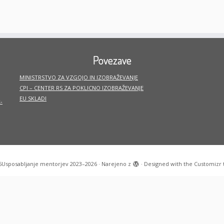
Povezave
MINISTRSTVO ZA VZGOJO IN IZOBRAŽEVANJE
CPI – CENTER RS ZA POKLICNO IZOBRAŽEVANJE
EU SKLADI
-
6
Usposabljanje mentorjev 2023–2026
·
Narejeno z
·
Designed with the
Customizr