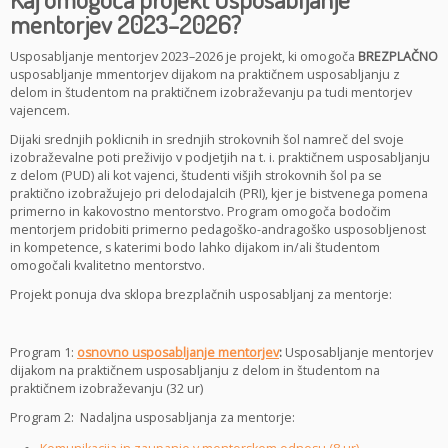
mentorjev 2023–2026?
Usposabljanje mentorjev 2023–2026 je projekt, ki omogoča
BREZPLAČNO
usposabljanje mmentorjev dijakom na praktičnem usposabljanju z
delom in študentom na praktičnem izobraževanju pa tudi mentorjev
vajencem.
Dijaki srednjih poklicnih in srednjih strokovnih šol namreč del svoje
izobraževalne poti preživijo v podjetjih na t. i. praktičnem usposabljanju
z delom (PUD) ali kot vajenci, študenti višjih strokovnih šol pa se
praktično izobražujejo pri delodajalcih (PRI), kjer je bistvenega pomena
primerno in kakovostno mentorstvo. Program omogoča bodočim
mentorjem pridobiti primerno pedagoško-andragoško usposobljenost
in kompetence, s katerimi bodo lahko dijakom in/ali študentom
omogočali kvalitetno mentorstvo.
Projekt ponuja dva sklopa brezplačnih usposabljanj za mentorje:
Program 1:
osnovno usposabljanje mentorjev
:
Usposabljanje mentorjev
dijakom na praktičnem usposabljanju z delom in študentom na
praktičnem izobraževanju (32 ur)
Program 2: Nadaljna usposabljanja za mentorje: