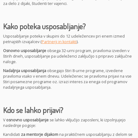
za delo z dijaki, študenti ter vajenci.
Kako poteka usposabljanje?
Usposabljanje poteka v skupini do 12 udeležencev pri enem izmed
petnajstih izvajalcev (
Partnerji in kontakti
).
Osnovno usposabljanje
obsega 32-urni program, praviloma izveden v
štirih dneh, usposabljanje pa udeleženci zaključijo s pripravo zaključne
naloge.
Nadaljnja usposabljanja
obsegajo štiri 8-urne programe, izvedene
praviloma vsako v enem dnevu. Udeleženec se praviloma prijavi
na vse
štiri posamezne programe oz. izrazi interes z
a enega od programov
nadaljnjega usposabljanja.
Kdo se lahko prijavi?
V
osnovno usposabljanje
se lahko vključijo zaposleni, ki izpolnjujejo
naslednje pogoje:
Kandidati
za mentorje dijakom
na praktičnem usposabljanju z delom se