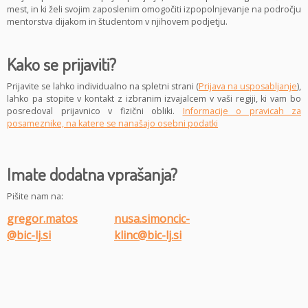
mest, in ki želi svojim zaposlenim omogočiti izpopolnjevanje na področju
mentorstva dijakom in študentom v njihovem podjetju.
Kako se prijaviti?
Prijavite se lahko individualno na spletni strani (
Prijava na usposabljanje
),
lahko pa stopite v kontakt z izbranim izvajalcem v vaši regiji, ki vam bo
posredoval prijavnico v fizični obliki.
Informacije o pravicah za
posameznike, na katere se nanašajo osebni podatki
Imate dodatna vprašanja?
Pišite nam na:
gregor.matos
nusa.simoncic-
@bic-lj.si
klinc@bic-lj.si