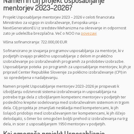
Namen in cilj projekt Usposabljanje
mentorjev 2023–2026?
Projekt Usposabljanje mentorjev 2023 – 2026 v celoti financirata
Ministrstvo za vzgojo in izobraževanje, Evropska unija –
NextGenerationEU iz sredstev Mehanizma na okrevanje in odpornost
zato je udeležba brezplačna. Več o NOO na
povezavi
Višina sofinanciranja: 722.000,00 EUR
Sofinancirano je izvajanja programov usposabljanja za mentorje, ki v
podjetjih izvajajo praktično usposabljanje z delom in praktično
izobraževanje po izobraževalnih programih za pridobitev izobrazbe.
Usposabljanje poteka po programih za usposabljanje mentorjev, ki jih je
pripravil Center Republike Slovenije za poklicno izobraževanje (CPI) in
so opredeljena v nadaljevanju.
Namen projekt Usposabljanje mentorjev 2023–2026 je prispevati k
izboljšanju odzivnosti sistema izobraževanja in usposabljanja na
potrebe trga dela z izboljšanjem kompetenc mentorjev v podjetjih ter
posledično krepitvi sodelovanja med izobraževalnim sistemom in trgom
dela. Cilj projekta je zmanjšati neskladja med kompetencami, ki jih
šolajoči pridobijo med izobraževanjem ter kompetencami, ki jih iščejo
delodajalci, s čimer bo omogočen boljši prehod iz izobraževanja na trg
dela, in sicer z usposabljanjem 1950 mentorjev v podjetjih.
Kaj omogoča projekt Usposabljanje