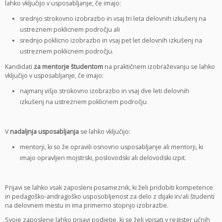
lahko vključijo v usposabljanje, če imajo:
srednjo strokovno izobrazbo in vsaj tri leta delovnih izkušenj na
ustreznem poklicnem področju ali
srednjo poklicno izobrazbo in vsaj pet let delovnih izkušenj na
ustreznem poklicnem področju.
Kandidati
za mentorje študentom
na praktičnem izobraževanju se lahko
vključijo v usposabljanje, če imajo:
najmanj višjo strokovno izobrazbo in vsaj dve leti delovnih
izkušenj na ustreznem poklicnem področju
V
nadaljnja usposabljanja
se lahko vključijo:
mentorji, ki so že opravili osnovno usposabljanje ali mentorji, ki
imajo opravljen mojstrski, poslovodski ali delovodski izpit.
Prijavi se lahko vsak zaposleni posameznik, ki želi pridobiti kompetence
in pedagoško-andragoško usposobljenost za delo z dijaki in/ali študenti
na delovnem mestu in ima primerno stopnjo izobrazbe.
Svoje zaposlene lahko prijavi podjetje, ki se želi vpisati v register učnih