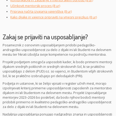
Komunikacija in zaupanje v mentorskem odnosu (8 ur)
Učinkovit mentorski proces (8 ur)
Priprava načrta izvajanja vajeništva (8 ur)
Kako dijake in vajence pripraviti na vmesni preizkus (8 ur)
Zakaj se prijaviti na usposabljanje?
Posameznik z osnovnim usposabljanjem pridobi pedagoško-
andragoško usposobljenost za delo z dijaki in/ali študenti na delovnem
mestu ter hkrati izboljša svoje kompetence na področju mentorstva.
Projekt podjetjem omogoča usposobiti kader, ki bodo primerni mentorji
dijakom srednjih poklicnih in srednjih strokovnih šol, ki se praktično
usposabljajo z delom (PUD) oz. so vajenci, in študentom višjih strokovnih
šol, ki se praktično izobražujejo pri delodajalcih (PRI).
Podjetja in ustanove, ki se želijo vpisati v register učnih mest, morajo
izpolnjevati kriterij primerne usposobljenosti zaposlenih za mentorstvo
dijakom in/ali študentom na delovnem mestu. Projekt Usposabljanje
mentorjev 2023–2026 bo poskrbel, da bodo njihovi bodoči mentorji
pridobili primerno in kvalitetno pedagoško-andragoško usposobljenost
za delo z dijaki in/ali študenti na delovnem mestu.
Nadaljnja usposabljanja ponujajo nadgradnjo znanja in usposobljenosti