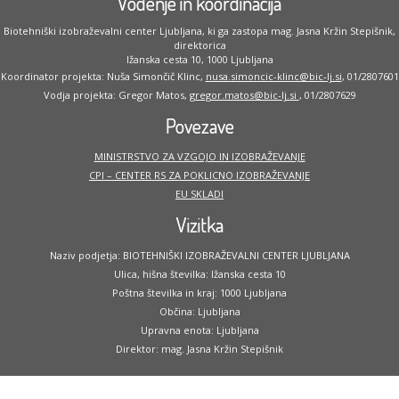
Vodenje in koordinacija
Biotehniški izobraževalni center Ljubljana, ki ga zastopa mag. Jasna Kržin Stepišnik,
direktorica
Ižanska cesta 10, 1000 Ljubljana
Koordinator projekta: Nuša Simončič Klinc,
nusa.simoncic-klinc@bic-lj.si
, 01/2807601
Vodja projekta: Gregor Matos,
gregor.matos@bic-lj.si
, 01/2807629
Povezave
MINISTRSTVO ZA VZGOJO IN IZOBRAŽEVANJE
CPI – CENTER RS ZA POKLICNO IZOBRAŽEVANJE
EU SKLADI
Vizitka
Naziv podjetja: BIOTEHNIŠKI IZOBRAŽEVALNI CENTER LJUBLJANA
Ulica, hišna številka: Ižanska cesta 10
Poštna številka in kraj: 1000 Ljubljana
Občina: Ljubljana
Upravna enota: Ljubljana
Direktor: mag. Jasna Kržin Stepišnik