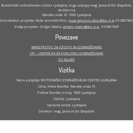
Biotehniški izobraževalni center Ljubljana, ki ga zastopa mag. Jasna Kržin Stepišnik,
direktorica
Ižanska cesta 10, 1000 Ljubljana
Koordinator projekta: Nuša Simončič Klinc,
nusa.simoncic-klinc@bic-lj.si
, 01/2807601
Vodja projekta: Gregor Matos,
gregor.matos@bic-lj.si
, 01/2807629
Povezave
MINISTRSTVO ZA VZGOJO IN IZOBRAŽEVANJE
CPI – CENTER RS ZA POKLICNO IZOBRAŽEVANJE
EU SKLADI
Vizitka
Naziv podjetja: BIOTEHNIŠKI IZOBRAŽEVALNI CENTER LJUBLJANA
Ulica, hišna številka: Ižanska cesta 10
Poštna številka in kraj: 1000 Ljubljana
Občina: Ljubljana
Upravna enota: Ljubljana
Direktor: mag. Jasna Kržin Stepišnik