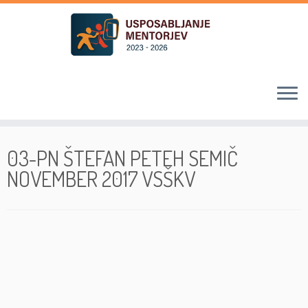
Skoči
na
03-PN ŠTEFAN PETEH SEMIČ
vsebino
NOVEMBER 2017 VSŠKV