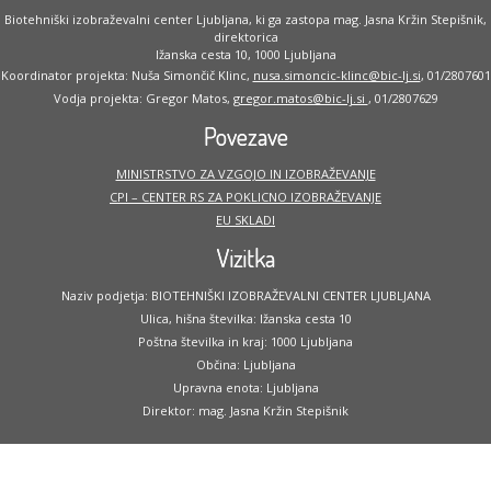
Biotehniški izobraževalni center Ljubljana, ki ga zastopa mag. Jasna Kržin Stepišnik,
direktorica
Ižanska cesta 10, 1000 Ljubljana
Koordinator projekta: Nuša Simončič Klinc,
nusa.simoncic-klinc@bic-lj.si
, 01/2807601
Vodja projekta: Gregor Matos,
gregor.matos@bic-lj.si
, 01/2807629
Povezave
MINISTRSTVO ZA VZGOJO IN IZOBRAŽEVANJE
CPI – CENTER RS ZA POKLICNO IZOBRAŽEVANJE
EU SKLADI
Vizitka
Naziv podjetja: BIOTEHNIŠKI IZOBRAŽEVALNI CENTER LJUBLJANA
Ulica, hišna številka: Ižanska cesta 10
Poštna številka in kraj: 1000 Ljubljana
Občina: Ljubljana
Upravna enota: Ljubljana
Direktor: mag. Jasna Kržin Stepišnik