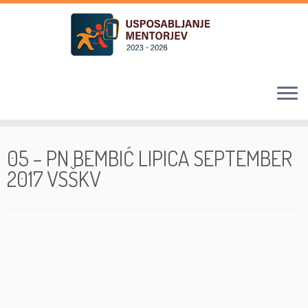
Skoči
na
05 – PN BEMBIĆ LIPICA SEPTEMBER
vsebino
2017 VSŠKV