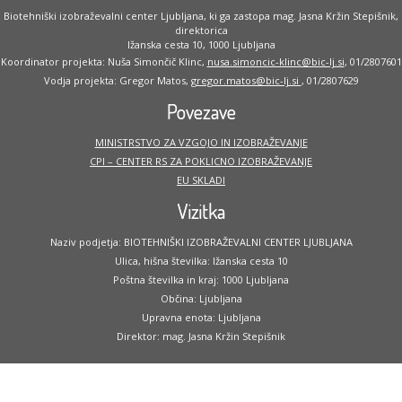
Biotehniški izobraževalni center Ljubljana, ki ga zastopa mag. Jasna Kržin Stepišnik,
direktorica
Ižanska cesta 10, 1000 Ljubljana
Koordinator projekta: Nuša Simončič Klinc,
nusa.simoncic-klinc@bic-lj.si
, 01/2807601
Vodja projekta: Gregor Matos,
gregor.matos@bic-lj.si
, 01/2807629
Povezave
MINISTRSTVO ZA VZGOJO IN IZOBRAŽEVANJE
CPI – CENTER RS ZA POKLICNO IZOBRAŽEVANJE
EU SKLADI
Vizitka
Naziv podjetja: BIOTEHNIŠKI IZOBRAŽEVALNI CENTER LJUBLJANA
Ulica, hišna številka: Ižanska cesta 10
Poštna številka in kraj: 1000 Ljubljana
Občina: Ljubljana
Upravna enota: Ljubljana
Direktor: mag. Jasna Kržin Stepišnik