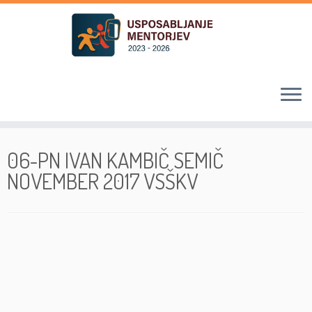
Skoči
na
06-PN IVAN KAMBIČ SEMIČ
vsebino
NOVEMBER 2017 VSŠKV