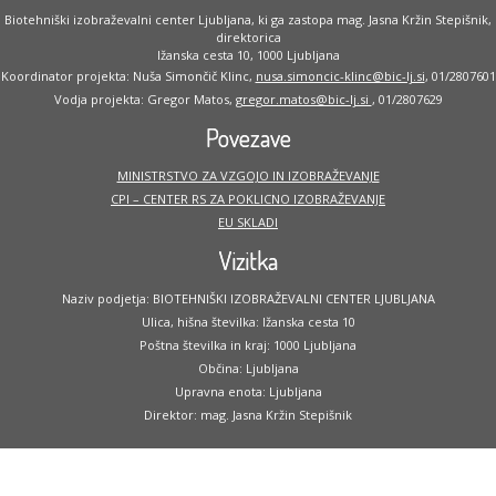
Biotehniški izobraževalni center Ljubljana, ki ga zastopa mag. Jasna Kržin Stepišnik,
direktorica
Ižanska cesta 10, 1000 Ljubljana
Koordinator projekta: Nuša Simončič Klinc,
nusa.simoncic-klinc@bic-lj.si
, 01/2807601
Vodja projekta: Gregor Matos,
gregor.matos@bic-lj.si
, 01/2807629
Povezave
MINISTRSTVO ZA VZGOJO IN IZOBRAŽEVANJE
CPI – CENTER RS ZA POKLICNO IZOBRAŽEVANJE
EU SKLADI
Vizitka
Naziv podjetja: BIOTEHNIŠKI IZOBRAŽEVALNI CENTER LJUBLJANA
Ulica, hišna številka: Ižanska cesta 10
Poštna številka in kraj: 1000 Ljubljana
Občina: Ljubljana
Upravna enota: Ljubljana
Direktor: mag. Jasna Kržin Stepišnik