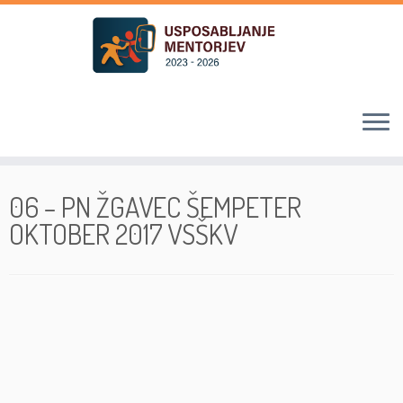
Skoči
na
06 – PN ŽGAVEC ŠEMPETER
vsebino
OKTOBER 2017 VSŠKV