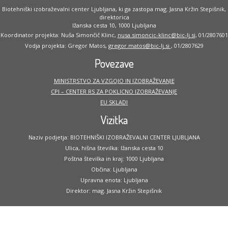
Biotehniški izobraževalni center Ljubljana, ki ga zastopa mag. Jasna Kržin Stepišnik,
direktorica
Ižanska cesta 10, 1000 Ljubljana
Koordinator projekta: Nuša Simončič Klinc,
nusa.simoncic-klinc@bic-lj.si
, 01/2807601
Vodja projekta: Gregor Matos,
gregor.matos@bic-lj.si
, 01/2807629
Povezave
MINISTRSTVO ZA VZGOJO IN IZOBRAŽEVANJE
CPI – CENTER RS ZA POKLICNO IZOBRAŽEVANJE
EU SKLADI
Vizitka
Naziv podjetja: BIOTEHNIŠKI IZOBRAŽEVALNI CENTER LJUBLJANA
Ulica, hišna številka: Ižanska cesta 10
Poštna številka in kraj: 1000 Ljubljana
Občina: Ljubljana
Upravna enota: Ljubljana
Direktor: mag. Jasna Kržin Stepišnik