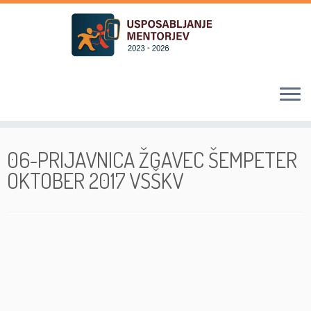
Skoči
na
06-PRIJAVNICA ŽGAVEC ŠEMPETER
vsebino
OKTOBER 2017 VSŠKV