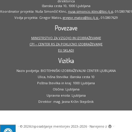
direktorica
Ižanska cesta 10, 1000 Ljubljana
Koordinator projekta: Nuša Simončič Klinc,
nusa.simoncic-klinc@bic-lj.si
, 01/2807601
Vodja projekta: Gregor Matos,
gregor.matos@bic-lj.si
, 01/2807629
Povezave
MINISTRSTVO ZA VZGOJO IN IZOBRAŽEVANJE
CPI – CENTER RS ZA POKLICNO IZOBRAŽEVANJE
EU SKLADI
Vizitka
Naziv podjetja: BIOTEHNIŠKI IZOBRAŽEVALNI CENTER LJUBLJANA
Ulica, hišna številka: Ižanska cesta 10
Poštna številka in kraj: 1000 Ljubljana
Občina: Ljubljana
Upravna enota: Ljubljana
Direktor: mag. Jasna Kržin Stepišnik
·
© 2026
Usposabljanje mentorjev 2023–2026
·
Narejeno z
·