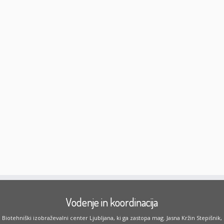
Vodenje in koordinacija
Biotehniški izobraževalni center Ljubljana, ki ga zastopa mag. Jasna Kržin Stepišnik,