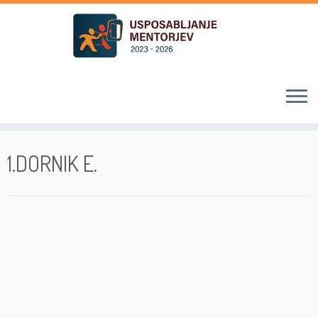
Skoči
na
1.DORNIK E.
vsebino