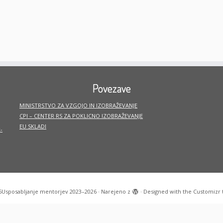
Povezave
MINISTRSTVO ZA VZGOJO IN IZOBRAŽEVANJE
CPI – CENTER RS ZA POKLICNO IZOBRAŽEVANJE
EU SKLADI
-
6
Usposabljanje mentorjev 2023–2026
·
Narejeno z
·
Designed with the
Customizr