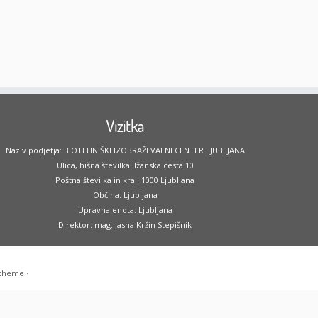
Vizitka
Naziv podjetja: BIOTEHNIŠKI IZOBRAŽEVALNI CENTER LJUBLJANA
Ulica, hišna številka: Ižanska cesta 10
Poštna številka in kraj: 1000 Ljubljana
Občina: Ljubljana
Upravna enota: Ljubljana
Direktor: mag. Jasna Kržin Stepišnik
 theme
·