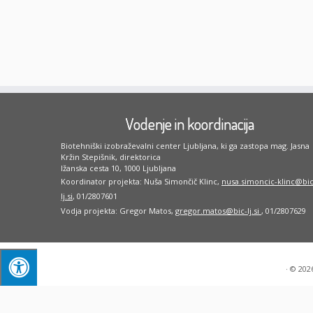
Vodenje in koordinacija
Biotehniški izobraževalni center Ljubljana, ki ga zastopa mag. Jasna
Kržin Stepišnik, direktorica
Ižanska cesta 10, 1000 Ljubljana
Koordinator projekta: Nuša Simončič Klinc,
nusa.simoncic-klinc@bic
lj.si
, 01/2807601
Vodja projekta: Gregor Matos,
gregor.matos@bic-lj.si
, 01/2807629
·
© 202