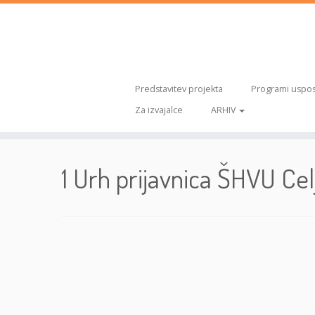
Predstavitev projekta
Programi uspos
Za izvajalce
ARHIV
Skoči
na
1 Urh prijavnica ŠHVU Cel
vsebino