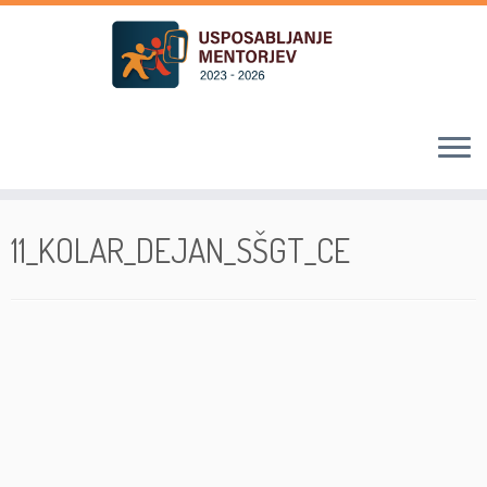
Skoči
na
11_KOLAR_DEJAN_SŠGT_CE
vsebino