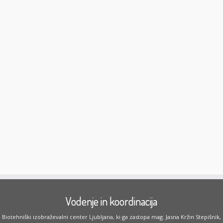
Vodenje in koordinacija
Biotehniški izobraževalni center Ljubljana, ki ga zastopa mag. Jasna Kržin Stepišnik,