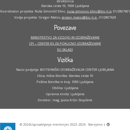
direktorica
Ižanska cesta 10, 1000 Ljubljana
Koordinator projekta: Nuša Simončič Klinc,
nusa.simoncic-klinc@bic-lj.si
, 01/2807601
Vodja projekta: Gregor Matos,
gregor.matos@bic-lj.si
, 01/2807629
Povezave
MINISTRSTVO ZA VZGOJO IN IZOBRAŽEVANJE
CPI – CENTER RS ZA POKLICNO IZOBRAŽEVANJE
EU SKLADI
Vizitka
Naziv podjetja: BIOTEHNIŠKI IZOBRAŽEVALNI CENTER LJUBLJANA
Ulica, hišna številka: Ižanska cesta 10
Poštna številka in kraj: 1000 Ljubljana
Občina: Ljubljana
Upravna enota: Ljubljana
Direktor: mag. Jasna Kržin Stepišnik
·
© 2026
Usposabljanje mentorjev 2023–2026
·
Narejeno z
·