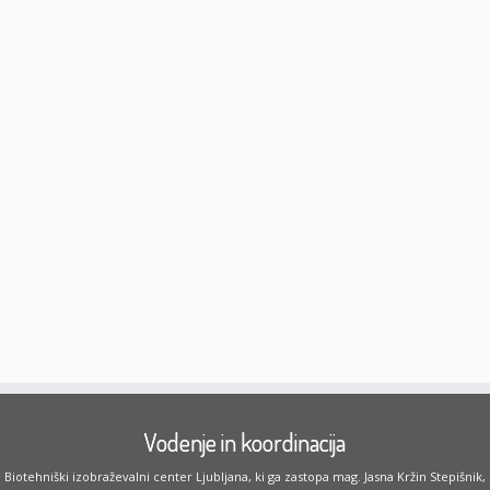
Vodenje in koordinacija
Biotehniški izobraževalni center Ljubljana, ki ga zastopa mag. Jasna Kržin Stepišnik,