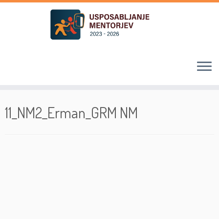
Skoči
na
11_NM2_Erman_GRM NM
vsebino