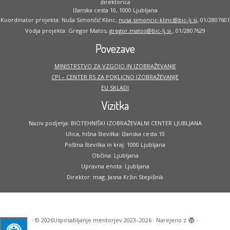
direktorica
Ižanska cesta 10, 1000 Ljubljana
Koordinator projekta: Nuša Simončič Klinc,
nusa.simoncic-klinc@bic-lj.si
, 01/2807601
Vodja projekta: Gregor Matos,
gregor.matos@bic-lj.si
, 01/2807629
Povezave
MINISTRSTVO ZA VZGOJO IN IZOBRAŽEVANJE
CPI – CENTER RS ZA POKLICNO IZOBRAŽEVANJE
EU SKLADI
Vizitka
Naziv podjetja: BIOTEHNIŠKI IZOBRAŽEVALNI CENTER LJUBLJANA
Ulica, hišna številka: Ižanska cesta 10
Poštna številka in kraj: 1000 Ljubljana
Občina: Ljubljana
Upravna enota: Ljubljana
Direktor: mag. Jasna Kržin Stepišnik
·
© 2026
Usposabljanje mentorjev 2023–2026
·
Narejeno z
·