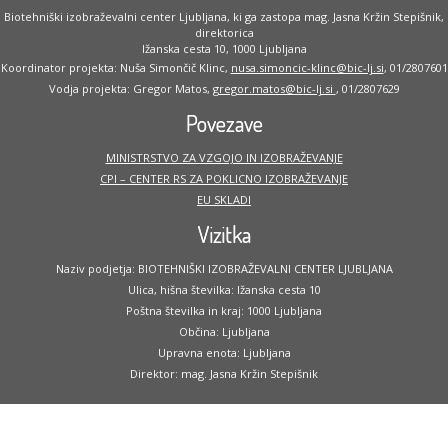
Biotehniški izobraževalni center Ljubljana, ki ga zastopa mag. Jasna Kržin Stepišnik,
direktorica
Ižanska cesta 10, 1000 Ljubljana
Koordinator projekta: Nuša Simončič Klinc,
nusa.simoncic-klinc@bic-lj.si
, 01/2807601
Vodja projekta: Gregor Matos,
gregor.matos@bic-lj.si
, 01/2807629
Povezave
MINISTRSTVO ZA VZGOJO IN IZOBRAŽEVANJE
CPI – CENTER RS ZA POKLICNO IZOBRAŽEVANJE
EU SKLADI
Vizitka
Naziv podjetja: BIOTEHNIŠKI IZOBRAŽEVALNI CENTER LJUBLJANA
Ulica, hišna številka: Ižanska cesta 10
Poštna številka in kraj: 1000 Ljubljana
Občina: Ljubljana
Upravna enota: Ljubljana
Direktor: mag. Jasna Kržin Stepišnik