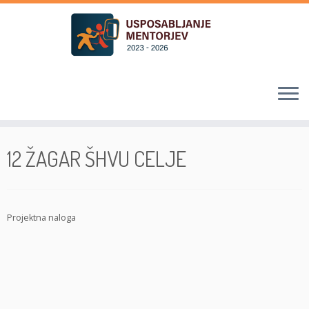
Skoči
na
12 ŽAGAR ŠHVU CELJE
vsebino
Projektna naloga