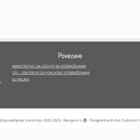
Povezave
MINISTRSTVO ZA VZGOJO IN IZOBRAŽEVANJE
CPI – CENTER RS ZA POKLICNO IZOBRAŽEVANJE
EU SKLADI
-
6
Usposabljanje mentorjev 2023–2026
·
Narejeno z
·
Designed with the
Customizr