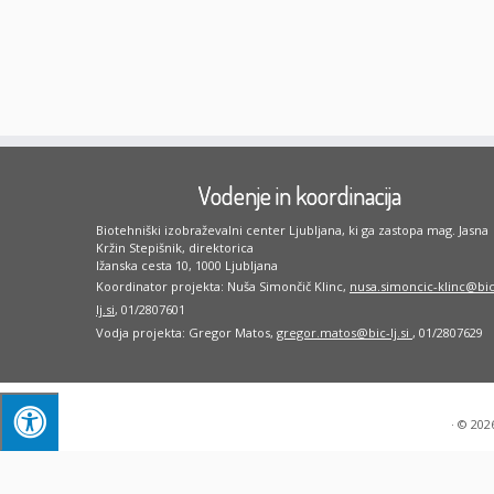
Vodenje in koordinacija
Biotehniški izobraževalni center Ljubljana, ki ga zastopa mag. Jasna
Kržin Stepišnik, direktorica
Ižanska cesta 10, 1000 Ljubljana
Koordinator projekta: Nuša Simončič Klinc,
nusa.simoncic-klinc@bic
lj.si
, 01/2807601
Vodja projekta: Gregor Matos,
gregor.matos@bic-lj.si
, 01/2807629
·
© 202