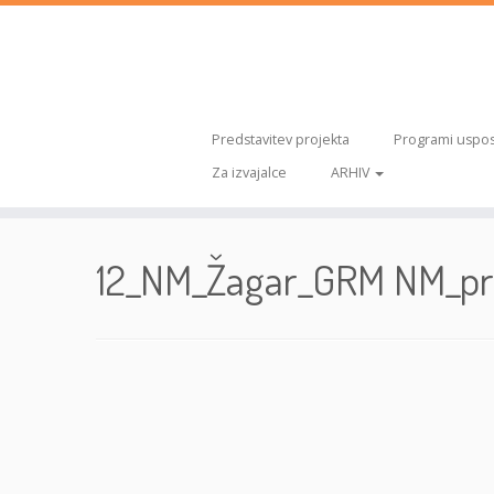
Predstavitev projekta
Programi uspos
Za izvajalce
ARHIV
Skoči
na
12_NM_Žagar_GRM NM_pri
vsebino