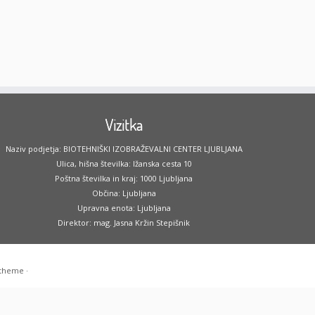
Vizitka
Naziv podjetja: BIOTEHNIŠKI IZOBRAŽEVALNI CENTER LJUBLJANA
Ulica, hišna številka: Ižanska cesta 10
Poštna številka in kraj: 1000 Ljubljana
Občina: Ljubljana
Upravna enota: Ljubljana
Direktor: mag. Jasna Kržin Stepišnik
 theme
·