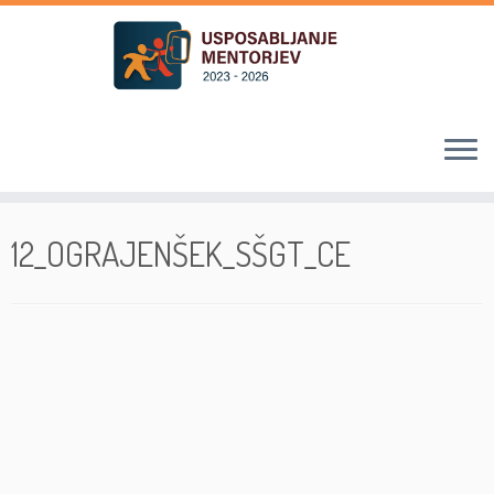
Skoči
na
12_OGRAJENŠEK_SŠGT_CE
vsebino