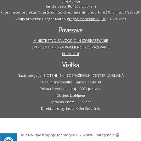
direktorica
Ižanska cesta 10, 1000 Ljubljana
Koordinator projekta: Nuša Simončič Klinc,
nusa.simoncic-klinc@bic-lj.si
, 01/2807601
Vodja projekta: Gregor Matos,
gregor.matos@bic-lj.si
, 01/2807629
Povezave
MINISTRSTVO ZA VZGOJO IN IZOBRAŽEVANJE
CPI – CENTER RS ZA POKLICNO IZOBRAŽEVANJE
EU SKLADI
Vizitka
Naziv podjetja: BIOTEHNIŠKI IZOBRAŽEVALNI CENTER LJUBLJANA
Ulica, hišna številka: Ižanska cesta 10
Poštna številka in kraj: 1000 Ljubljana
Občina: Ljubljana
Upravna enota: Ljubljana
Direktor: mag. Jasna Kržin Stepišnik
·
© 2026
Usposabljanje mentorjev 2023–2026
·
Narejeno z
·