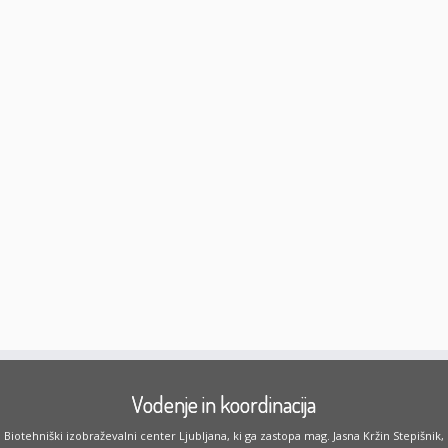
Vodenje in koordinacija
Biotehniški izobraževalni center Ljubljana, ki ga zastopa mag. Jasna Kržin Stepišnik,