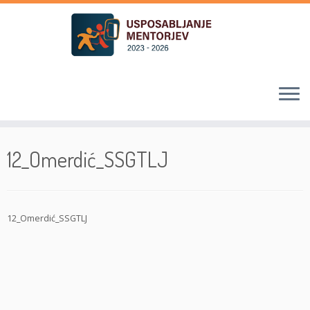
Skoči
na
12_Omerdić_SSGTLJ
vsebino
12_Omerdić_SSGTLJ