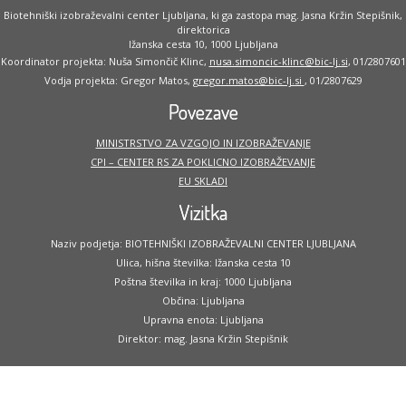
Biotehniški izobraževalni center Ljubljana, ki ga zastopa mag. Jasna Kržin Stepišnik,
direktorica
Ižanska cesta 10, 1000 Ljubljana
Koordinator projekta: Nuša Simončič Klinc,
nusa.simoncic-klinc@bic-lj.si
, 01/2807601
Vodja projekta: Gregor Matos,
gregor.matos@bic-lj.si
, 01/2807629
Povezave
MINISTRSTVO ZA VZGOJO IN IZOBRAŽEVANJE
CPI – CENTER RS ZA POKLICNO IZOBRAŽEVANJE
EU SKLADI
Vizitka
Naziv podjetja: BIOTEHNIŠKI IZOBRAŽEVALNI CENTER LJUBLJANA
Ulica, hišna številka: Ižanska cesta 10
Poštna številka in kraj: 1000 Ljubljana
Občina: Ljubljana
Upravna enota: Ljubljana
Direktor: mag. Jasna Kržin Stepišnik