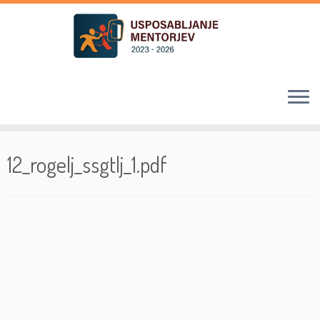
Skoči
na
12_rogelj_ssgtlj_1.pdf
vsebino