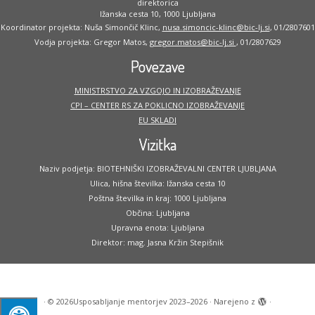
direktorica
Ižanska cesta 10, 1000 Ljubljana
Koordinator projekta: Nuša Simončič Klinc,
nusa.simoncic-klinc@bic-lj.si
, 01/2807601
Vodja projekta: Gregor Matos,
gregor.matos@bic-lj.si
, 01/2807629
Povezave
MINISTRSTVO ZA VZGOJO IN IZOBRAŽEVANJE
CPI – CENTER RS ZA POKLICNO IZOBRAŽEVANJE
EU SKLADI
Vizitka
Naziv podjetja: BIOTEHNIŠKI IZOBRAŽEVALNI CENTER LJUBLJANA
Ulica, hišna številka: Ižanska cesta 10
Poštna številka in kraj: 1000 Ljubljana
Občina: Ljubljana
Upravna enota: Ljubljana
Direktor: mag. Jasna Kržin Stepišnik
·
© 2026
Usposabljanje mentorjev 2023–2026
·
Narejeno z
·