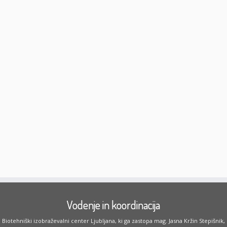
Vodenje in koordinacija
Biotehniški izobraževalni center Ljubljana, ki ga zastopa mag. Jasna Kržin Stepišnik,