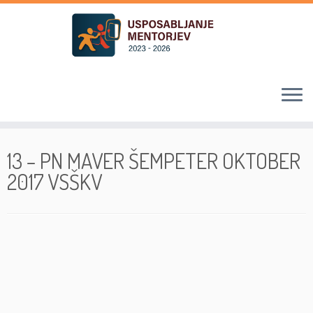
Skoči
na
13 – PN MAVER ŠEMPETER OKTOBER
vsebino
2017 VSŠKV