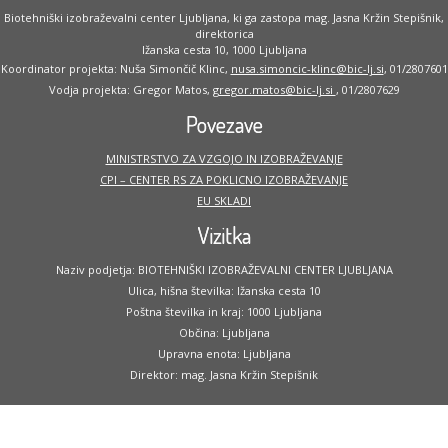
Biotehniški izobraževalni center Ljubljana, ki ga zastopa mag. Jasna Kržin Stepišnik,
direktorica
Ižanska cesta 10, 1000 Ljubljana
Koordinator projekta: Nuša Simončič Klinc,
nusa.simoncic-klinc@bic-lj.si
, 01/2807601
Vodja projekta: Gregor Matos,
gregor.matos@bic-lj.si
, 01/2807629
Povezave
MINISTRSTVO ZA VZGOJO IN IZOBRAŽEVANJE
CPI – CENTER RS ZA POKLICNO IZOBRAŽEVANJE
EU SKLADI
Vizitka
Naziv podjetja: BIOTEHNIŠKI IZOBRAŽEVALNI CENTER LJUBLJANA
Ulica, hišna številka: Ižanska cesta 10
Poštna številka in kraj: 1000 Ljubljana
Občina: Ljubljana
Upravna enota: Ljubljana
Direktor: mag. Jasna Kržin Stepišnik