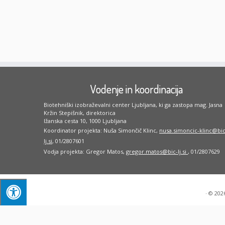
Vodenje in koordinacija
Biotehniški izobraževalni center Ljubljana, ki ga zastopa mag. Jasna
Kržin Stepišnik, direktorica
Ižanska cesta 10, 1000 Ljubljana
Koordinator projekta: Nuša Simončič Klinc,
nusa.simoncic-klinc@bic
lj.si
, 01/2807601
Vodja projekta: Gregor Matos,
gregor.matos@bic-lj.si
, 01/2807629
·
© 202