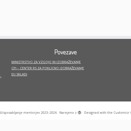
Povezave
MINISTRSTVO ZA VZGOJO IN IZOBRAŽEVANJE
CPI – CENTER RS ZA POKLICNO IZOBRAŽEVANJE
EU SKLADI
-
6
Usposabljanje mentorjev 2023–2026
·
Narejeno z
·
Designed with the
Customizr