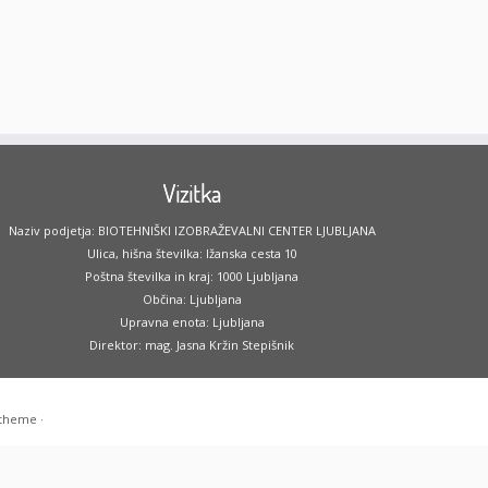
Vizitka
Naziv podjetja: BIOTEHNIŠKI IZOBRAŽEVALNI CENTER LJUBLJANA
Ulica, hišna številka: Ižanska cesta 10
Poštna številka in kraj: 1000 Ljubljana
Občina: Ljubljana
Upravna enota: Ljubljana
Direktor: mag. Jasna Kržin Stepišnik
 theme
·