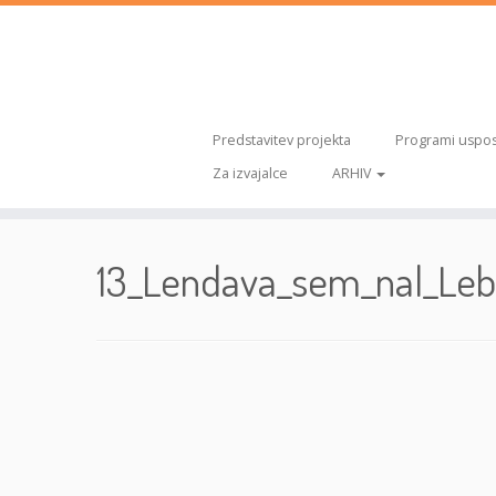
Predstavitev projekta
Programi uspos
Za izvajalce
ARHIV
Skoči
na
13_Lendava_sem_nal_Leb
vsebino