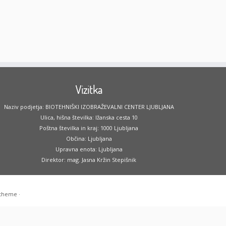
Vizitka
Naziv podjetja: BIOTEHNIŠKI IZOBRAŽEVALNI CENTER LJUBLJANA
Ulica, hišna številka: Ižanska cesta 10
Poštna številka in kraj: 1000 Ljubljana
Občina: Ljubljana
Upravna enota: Ljubljana
Direktor: mag. Jasna Kržin Stepišnik
 theme
·