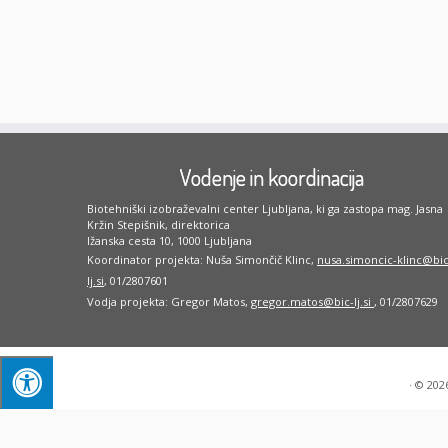
Vodenje in koordinacija
Biotehniški izobraževalni center Ljubljana, ki ga zastopa mag. Jasna
Kržin Stepišnik, direktorica
Ižanska cesta 10, 1000 Ljubljana
Koordinator projekta: Nuša Simončič Klinc,
nusa.simoncic-klinc@bic
lj.si
, 01/2807601
Vodja projekta: Gregor Matos,
gregor.matos@bic-lj.si
, 01/2807629
·
© 202