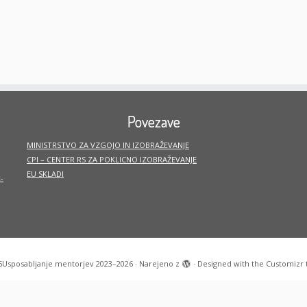
Povezave
MINISTRSTVO ZA VZGOJO IN IZOBRAŽEVANJE
CPI – CENTER RS ZA POKLICNO IZOBRAŽEVANJE
EU SKLADI
-
6
Usposabljanje mentorjev 2023–2026
·
Narejeno z
·
Designed with the
Customizr