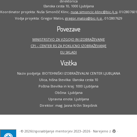
direktorica
Ižanska cesta 10, 1000 Ljubljana
Koordinator projekta: Nuša Simončič Klinc,
nusa.simoncic-klinc@bic-lj.si
, 01/2807601
Vodja projekta: Gregor Matos,
gregor.matos@bic-lj.si
, 01/2807629
Povezave
MINISTRSTVO ZA VZGOJO IN IZOBRAŽEVANJE
CPI – CENTER RS ZA POKLICNO IZOBRAŽEVANJE
EU SKLADI
Vizitka
Naziv podjetja: BIOTEHNIŠKI IZOBRAŽEVALNI CENTER LJUBLJANA
Ulica, hišna številka: Ižanska cesta 10
Poštna številka in kraj: 1000 Ljubljana
Občina: Ljubljana
Upravna enota: Ljubljana
Direktor: mag. Jasna Kržin Stepišnik
·
© 2026
Usposabljanje mentorjev 2023–2026
·
Narejeno z
·