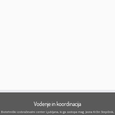
Vodenje in koordinacija
Biotehniški izobraževalni center Ljubljana, ki ga zastopa mag. Jasna Kržin Stepišnik,