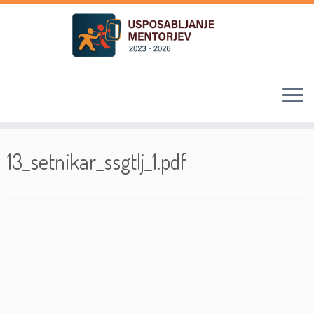
Skoči
na
13_setnikar_ssgtlj_1.pdf
vsebino