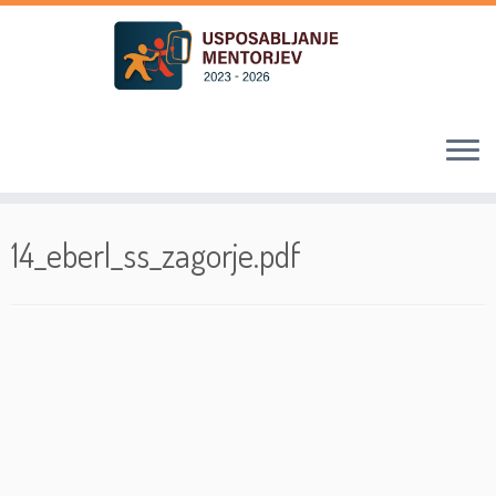
Skoči
na
14_eberl_ss_zagorje.pdf
vsebino