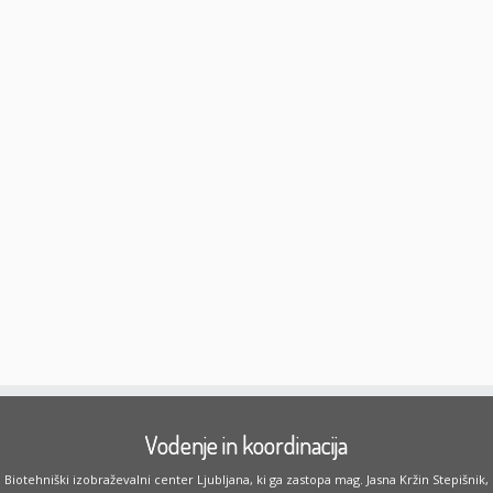
Vodenje in koordinacija
Biotehniški izobraževalni center Ljubljana, ki ga zastopa mag. Jasna Kržin Stepišnik,