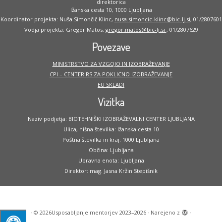
direktorica
Ižanska cesta 10, 1000 Ljubljana
Koordinator projekta: Nuša Simončič Klinc,
nusa.simoncic-klinc@bic-lj.si
, 01/2807601
Vodja projekta: Gregor Matos,
gregor.matos@bic-lj.si
, 01/2807629
Povezave
MINISTRSTVO ZA VZGOJO IN IZOBRAŽEVANJE
CPI – CENTER RS ZA POKLICNO IZOBRAŽEVANJE
EU SKLADI
Vizitka
Naziv podjetja: BIOTEHNIŠKI IZOBRAŽEVALNI CENTER LJUBLJANA
Ulica, hišna številka: Ižanska cesta 10
Poštna številka in kraj: 1000 Ljubljana
Občina: Ljubljana
Upravna enota: Ljubljana
Direktor: mag. Jasna Kržin Stepišnik
·
© 2026
Usposabljanje mentorjev 2023–2026
·
Narejeno z
·