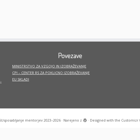
Povezave
MINISTRSTVO ZA VZGOJO IN IZOBRAŽEVANJE
CPI – CENTER RS ZA POKLICNO IZOBRAŽEVANJE
EU SKLADI
-
6
Usposabljanje mentorjev 2023–2026
·
Narejeno z
·
Designed with the
Customizr