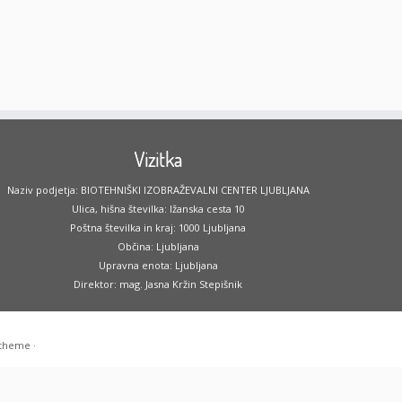
Vizitka
Naziv podjetja: BIOTEHNIŠKI IZOBRAŽEVALNI CENTER LJUBLJANA
Ulica, hišna številka: Ižanska cesta 10
Poštna številka in kraj: 1000 Ljubljana
Občina: Ljubljana
Upravna enota: Ljubljana
Direktor: mag. Jasna Kržin Stepišnik
 theme
·