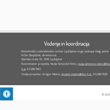
Vodenje in koordinacija
Biotehniški izobraževalni center Ljubljana, ki ga zastopa mag. Jasna
Kržin Stepišnik, direktorica
Ižanska cesta 10, 1000 Ljubljana
Koordinator projekta: Nuša Simončič Klinc,
nusa.simoncic-klinc@bic
lj.si
, 01/2807601
Vodja projekta: Gregor Matos,
gregor.matos@bic-lj.si
, 01/2807629
·
© 202