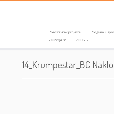
Predstavitev projekta
Programi uspos
Za izvajalce
ARHIV
Skoči
na
14_Krumpestar_BC Naklo
vsebino