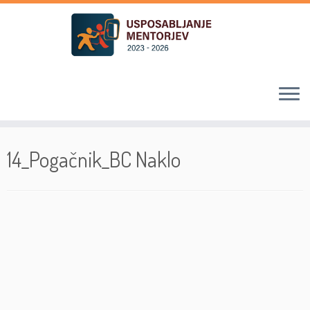
Skoči
na
14_Pogačnik_BC Naklo
vsebino