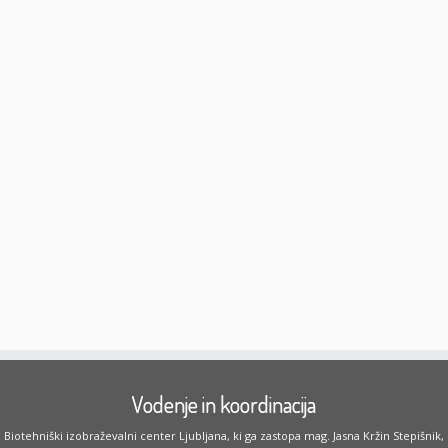
Vodenje in koordinacija
Biotehniški izobraževalni center Ljubljana, ki ga zastopa mag. Jasna Kržin Stepišnik,