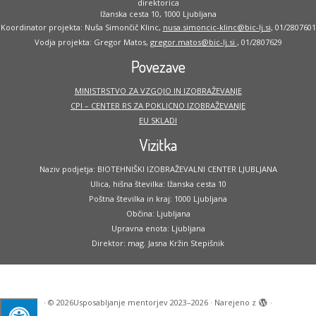
direktorica
Ižanska cesta 10, 1000 Ljubljana
Koordinator projekta: Nuša Simončič Klinc,
nusa.simoncic-klinc@bic-lj.si
, 01/2807601
Vodja projekta: Gregor Matos,
gregor.matos@bic-lj.si
, 01/2807629
Povezave
MINISTRSTVO ZA VZGOJO IN IZOBRAŽEVANJE
CPI – CENTER RS ZA POKLICNO IZOBRAŽEVANJE
EU SKLADI
Vizitka
Naziv podjetja: BIOTEHNIŠKI IZOBRAŽEVALNI CENTER LJUBLJANA
Ulica, hišna številka: Ižanska cesta 10
Poštna številka in kraj: 1000 Ljubljana
Občina: Ljubljana
Upravna enota: Ljubljana
Direktor: mag. Jasna Kržin Stepišnik
·
© 2026
Usposabljanje mentorjev 2023–2026
·
Narejeno z
·