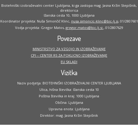
Biotehniški izobraževalni center Ljubljana, ki ga zastopa mag. Jasna Kržin Stepišnik,
direktorica
Ižanska cesta 10, 1000 Ljubljana
Koordinator projekta: Nuša Simončič Klinc,
nusa.simoncic-klinc@bic-lj.si
, 01/2807601
Vodja projekta: Gregor Matos,
gregor.matos@bic-lj.si
, 01/2807629
Povezave
MINISTRSTVO ZA VZGOJO IN IZOBRAŽEVANJE
CPI – CENTER RS ZA POKLICNO IZOBRAŽEVANJE
EU SKLADI
Vizitka
Naziv podjetja: BIOTEHNIŠKI IZOBRAŽEVALNI CENTER LJUBLJANA
Ulica, hišna številka: Ižanska cesta 10
Poštna številka in kraj: 1000 Ljubljana
Občina: Ljubljana
Upravna enota: Ljubljana
Direktor: mag. Jasna Kržin Stepišnik