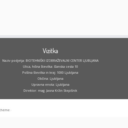
Vizitka
Naziv podjetja: BIOTEHNIŠKI IZOBRAŽEVALNI CENTER LJUBLJANA
Ulica, hišna številka: Ižanska cesta 10
Poštna številka in kraj: 1000 Ljubljana
Občina: Ljubljana
Upravna enota: Ljubljana
Direktor: mag. Jasna Kržin Stepišnik
 theme
·