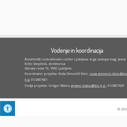
Vodenje in koordinacija
Biotehniški izobraževalni center Ljubljana, ki ga zastopa mag. Jasna
Kržin Stepišnik, direktorica
Ižanska cesta 10, 1000 Ljubljana
Koordinator projekta: Nuša Simončič Klinc,
nusa.simoncic-klinc@bic
lj.si
, 01/2807601
Vodja projekta: Gregor Matos,
gregor.matos@bic-lj.si
, 01/2807629
·
© 202