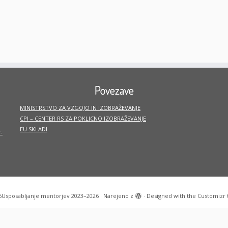
Povezave
MINISTRSTVO ZA VZGOJO IN IZOBRAŽEVANJE
CPI – CENTER RS ZA POKLICNO IZOBRAŽEVANJE
EU SKLADI
-
6
Usposabljanje mentorjev 2023–2026
·
Narejeno z
·
Designed with the
Customizr