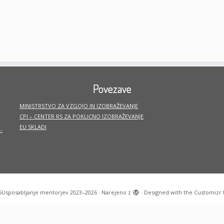
Povezave
MINISTRSTVO ZA VZGOJO IN IZOBRAŽEVANJE
CPI – CENTER RS ZA POKLICNO IZOBRAŽEVANJE
EU SKLADI
-
6
Usposabljanje mentorjev 2023–2026
·
Narejeno z
·
Designed with the
Customizr