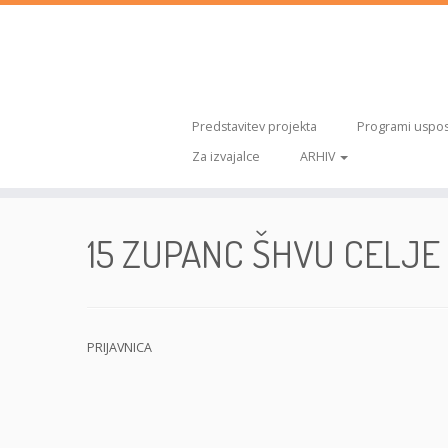
Predstavitev projekta
Programi uspos
Za izvajalce
ARHIV
Skoči
na
15 ZUPANC ŠHVU CELJE
vsebino
PRIJAVNICA