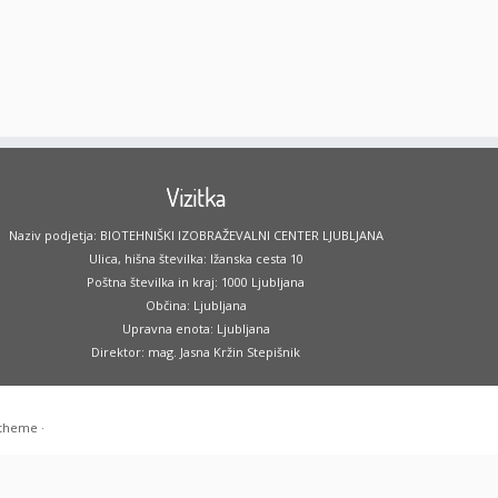
Vizitka
Naziv podjetja: BIOTEHNIŠKI IZOBRAŽEVALNI CENTER LJUBLJANA
Ulica, hišna številka: Ižanska cesta 10
Poštna številka in kraj: 1000 Ljubljana
Občina: Ljubljana
Upravna enota: Ljubljana
Direktor: mag. Jasna Kržin Stepišnik
 theme
·