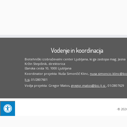
Vodenje in koordinacija
Biotehniški izobraževalni center Ljubljana, ki ga zastopa mag. Jasna
Kržin Stepišnik, direktorica
Ižanska cesta 10, 1000 Ljubljana
Koordinator projekta: Nuša Simončič Klinc,
nusa.simoncic-klinc@bic
lj.si
, 01/2807601
Vodja projekta: Gregor Matos,
gregor.matos@bic-lj.si
, 01/2807629
·
© 202