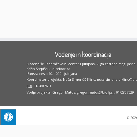
Vodenje in koordinacija
Biotehniški izobraževalni center Ljubljana, ki ga zastopa mag. Jasna
Kržin Stepišnik, direktorica
Ižanska cesta 10, 1000 Ljubljana
Koordinator projekta: Nuša Simončič Klinc,
nusa.simoncic-klinc@bic
lj.si
, 01/2807601
Vodja projekta: Gregor Matos,
gregor.matos@bic-lj.si
, 01/2807629
·
© 202