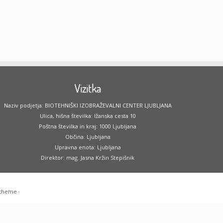
Vizitka
Naziv podjetja: BIOTEHNIŠKI IZOBRAŽEVALNI CENTER LJUBLJANA
Ulica, hišna številka: Ižanska cesta 10
Poštna številka in kraj: 1000 Ljubljana
Občina: Ljubljana
Upravna enota: Ljubljana
Direktor: mag. Jasna Kržin Stepišnik
 theme
·