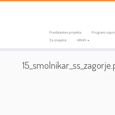
Predstavitev projekta
Programi uspos
Za izvajalce
ARHIV
Skoči
na
15_smolnikar_ss_zagorje.
vsebino