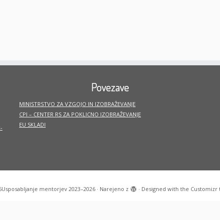
Povezave
MINISTRSTVO ZA VZGOJO IN IZOBRAŽEVANJE
CPI – CENTER RS ZA POKLICNO IZOBRAŽEVANJE
EU SKLADI
-
6
Usposabljanje mentorjev 2023–2026
·
Narejeno z
·
Designed with the
Customizr