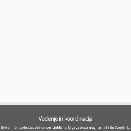
Vodenje in koordinacija
Biotehniški izobraževalni center Ljubljana, ki ga zastopa mag. Jasna Kržin Stepišnik,