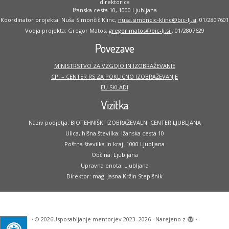
direktorica
Ižanska cesta 10, 1000 Ljubljana
Koordinator projekta: Nuša Simončič Klinc,
nusa.simoncic-klinc@bic-lj.si
, 01/2807601
Vodja projekta: Gregor Matos,
gregor.matos@bic-lj.si
, 01/2807629
Povezave
MINISTRSTVO ZA VZGOJO IN IZOBRAŽEVANJE
CPI – CENTER RS ZA POKLICNO IZOBRAŽEVANJE
EU SKLADI
Vizitka
Naziv podjetja: BIOTEHNIŠKI IZOBRAŽEVALNI CENTER LJUBLJANA
Ulica, hišna številka: Ižanska cesta 10
Poštna številka in kraj: 1000 Ljubljana
Občina: Ljubljana
Upravna enota: Ljubljana
Direktor: mag. Jasna Kržin Stepišnik
·
© 2026
Usposabljanje mentorjev 2023–2026
·
Narejeno z
·