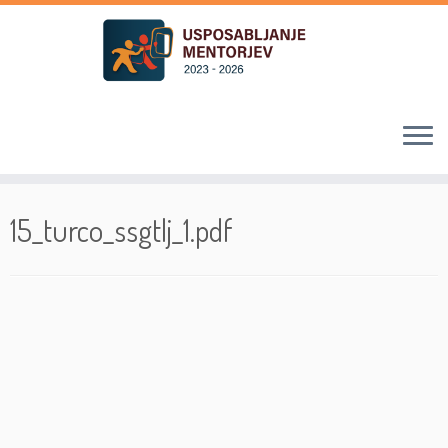
Skoči
na
15_turco_ssgtlj_1.pdf
vsebino