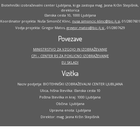
Biotehniški izobraževalni center Ljubljana, ki ga zastopa mag. Jasna Kržin Stepišnik,
direktorica
Ižanska cesta 10, 1000 Ljubljana
Koordinator projekta: Nuša Simončič Klinc,
nusa.simoncic-klinc@bic-lj.si
, 01/2807601
Vodja projekta: Gregor Matos,
gregor.matos@bic-lj.si
, 01/2807629
Povezave
MINISTRSTVO ZA VZGOJO IN IZOBRAŽEVANJE
CPI – CENTER RS ZA POKLICNO IZOBRAŽEVANJE
EU SKLADI
Vizitka
Naziv podjetja: BIOTEHNIŠKI IZOBRAŽEVALNI CENTER LJUBLJANA
Ulica, hišna številka: Ižanska cesta 10
Poštna številka in kraj: 1000 Ljubljana
Občina: Ljubljana
Upravna enota: Ljubljana
Direktor: mag. Jasna Kržin Stepišnik