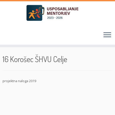
Skoči
na
16 Korošec ŠHVU Celje
vsebino
projektna naloga 2019