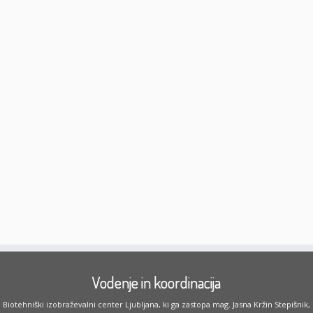
Vodenje in koordinacija
Biotehniški izobraževalni center Ljubljana, ki ga zastopa mag. Jasna Kržin Stepišnik,