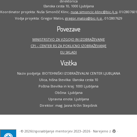
direktorica
Ižanska cesta 10, 1000 Ljubljana
Koordinator projekta: Nuša Simončič Klinc,
nusa.simoncic-klinc@bic-lj.si
, 01/2807601
Vodja projekta: Gregor Matos,
gregor.matos@bic-lj.si
, 01/2807629
Povezave
MINISTRSTVO ZA VZGOJO IN IZOBRAŽEVANJE
CPI – CENTER RS ZA POKLICNO IZOBRAŽEVANJE
EU SKLADI
Vizitka
Naziv podjetja: BIOTEHNIŠKI IZOBRAŽEVALNI CENTER LJUBLJANA
Ulica, hišna številka: Ižanska cesta 10
Poštna številka in kraj: 1000 Ljubljana
Občina: Ljubljana
Upravna enota: Ljubljana
Direktor: mag. Jasna Kržin Stepišnik
·
© 2026
Usposabljanje mentorjev 2023–2026
·
Narejeno z
·