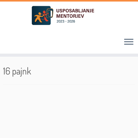
Skoči
na
16 pajnk
vsebino