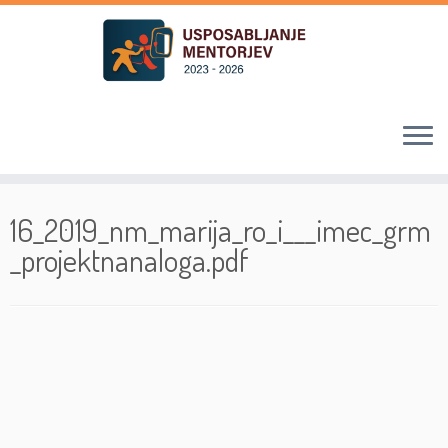
Skoči
na
16_2019_nm_marija_ro_i___imec_grm
vsebino
_projektnanaloga.pdf