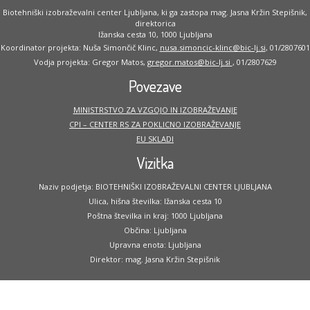
Biotehniški izobraževalni center Ljubljana, ki ga zastopa mag. Jasna Kržin Stepišnik,
direktorica
Ižanska cesta 10, 1000 Ljubljana
Koordinator projekta: Nuša Simončič Klinc,
nusa.simoncic-klinc@bic-lj.si
, 01/2807601
Vodja projekta: Gregor Matos,
gregor.matos@bic-lj.si
, 01/2807629
Povezave
MINISTRSTVO ZA VZGOJO IN IZOBRAŽEVANJE
CPI – CENTER RS ZA POKLICNO IZOBRAŽEVANJE
EU SKLADI
Vizitka
Naziv podjetja: BIOTEHNIŠKI IZOBRAŽEVALNI CENTER LJUBLJANA
Ulica, hišna številka: Ižanska cesta 10
Poštna številka in kraj: 1000 Ljubljana
Občina: Ljubljana
Upravna enota: Ljubljana
Direktor: mag. Jasna Kržin Stepišnik