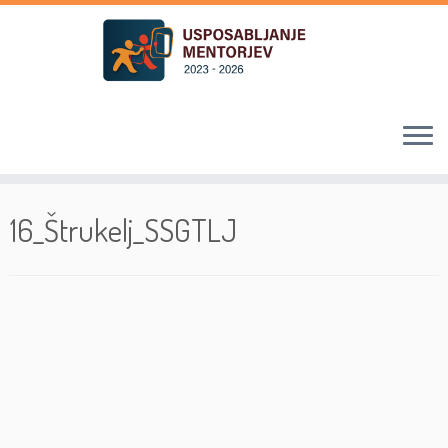
Skoči
na
16_Štrukelj_SSGTLJ
vsebino