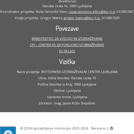
direktorica
Ižanska cesta 10, 1000 Ljubljana
Koordinator projekta: Nuša Simončič Klinc,
nusa.simoncic-klinc@bic-lj.si
, 01/2807601
Vodja projekta: Gregor Matos,
gregor.matos@bic-lj.si
, 01/2807629
Povezave
MINISTRSTVO ZA VZGOJO IN IZOBRAŽEVANJE
CPI – CENTER RS ZA POKLICNO IZOBRAŽEVANJE
EU SKLADI
Vizitka
Naziv podjetja: BIOTEHNIŠKI IZOBRAŽEVALNI CENTER LJUBLJANA
Ulica, hišna številka: Ižanska cesta 10
Poštna številka in kraj: 1000 Ljubljana
Občina: Ljubljana
Upravna enota: Ljubljana
Direktor: mag. Jasna Kržin Stepišnik
·
© 2026
Usposabljanje mentorjev 2023–2026
·
Narejeno z
·