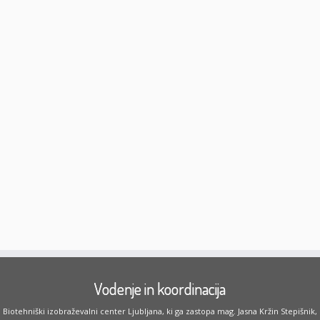
Vodenje in koordinacija
Biotehniški izobraževalni center Ljubljana, ki ga zastopa mag. Jasna Kržin Stepišnik,