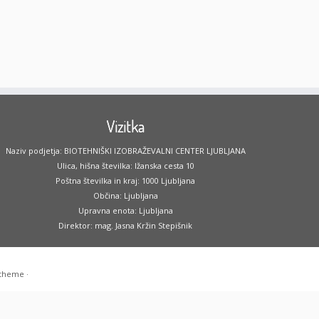
Vizitka
Naziv podjetja: BIOTEHNIŠKI IZOBRAŽEVALNI CENTER LJUBLJANA
Ulica, hišna številka: Ižanska cesta 10
Poštna številka in kraj: 1000 Ljubljana
Občina: Ljubljana
Upravna enota: Ljubljana
Direktor: mag. Jasna Kržin Stepišnik
 theme
·