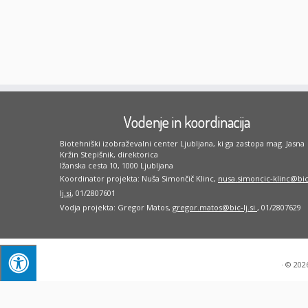
Vodenje in koordinacija
Biotehniški izobraževalni center Ljubljana, ki ga zastopa mag. Jasna
Kržin Stepišnik, direktorica
Ižanska cesta 10, 1000 Ljubljana
Koordinator projekta: Nuša Simončič Klinc,
nusa.simoncic-klinc@bic
lj.si
, 01/2807601
Vodja projekta: Gregor Matos,
gregor.matos@bic-lj.si
, 01/2807629
·
© 202