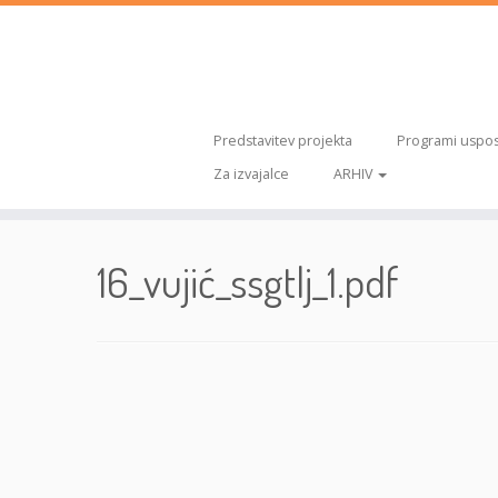
Predstavitev projekta
Programi uspos
Za izvajalce
ARHIV
Skoči
na
16_vujić_ssgtlj_1.pdf
vsebino