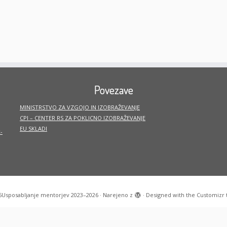
Povezave
MINISTRSTVO ZA VZGOJO IN IZOBRAŽEVANJE
CPI – CENTER RS ZA POKLICNO IZOBRAŽEVANJE
EU SKLADI
-
6
Usposabljanje mentorjev 2023–2026
·
Narejeno z
·
Designed with the
Customizr