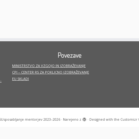
Povezave
MINISTRSTVO ZA VZGOJO IN IZOBRAŽEVANJE
CPI – CENTER RS ZA POKLICNO IZOBRAŽEVANJE
EU SKLADI
-
6
Usposabljanje mentorjev 2023–2026
·
Narejeno z
·
Designed with the
Customizr