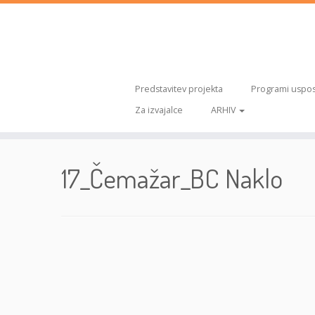
Predstavitev projekta
Programi uspos
Za izvajalce
ARHIV
Skoči
na
17_Čemažar_BC Naklo
vsebino