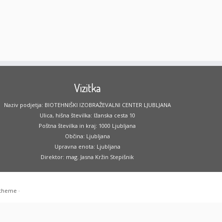
Vizitka
Naziv podjetja: BIOTEHNIŠKI IZOBRAŽEVALNI CENTER LJUBLJANA
Ulica, hišna številka: Ižanska cesta 10
Poštna številka in kraj: 1000 Ljubljana
Občina: Ljubljana
Upravna enota: Ljubljana
Direktor: mag. Jasna Kržin Stepišnik
 theme
·