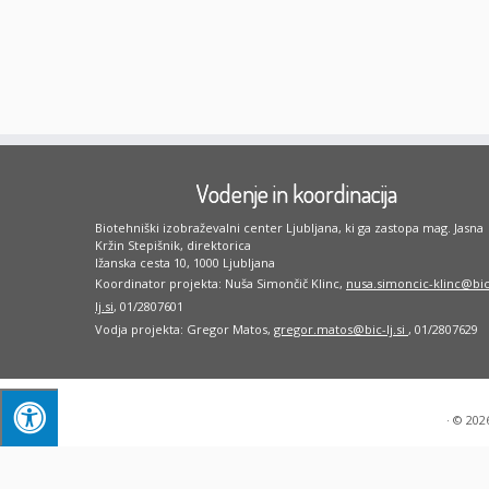
Vodenje in koordinacija
Biotehniški izobraževalni center Ljubljana, ki ga zastopa mag. Jasna
Kržin Stepišnik, direktorica
Ižanska cesta 10, 1000 Ljubljana
Koordinator projekta: Nuša Simončič Klinc,
nusa.simoncic-klinc@bic
lj.si
, 01/2807601
Vodja projekta: Gregor Matos,
gregor.matos@bic-lj.si
, 01/2807629
·
© 202