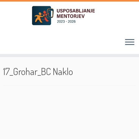
Skoči
na
17_Grohar_BC Naklo
vsebino