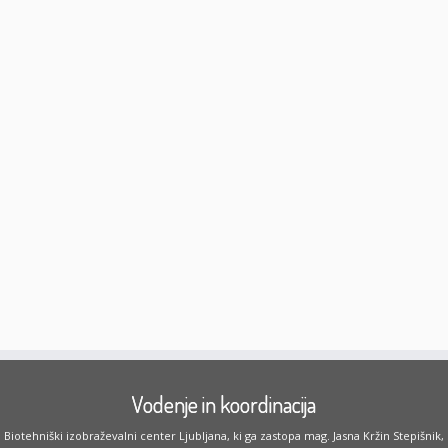
Vodenje in koordinacija
Biotehniški izobraževalni center Ljubljana, ki ga zastopa mag. Jasna Kržin Stepišnik,