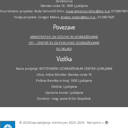
direktorica
Ižanska cesta 10, 1000 Ljubljana
Koordinator projekta: Nuša Simončič Klinc,
nusa.simoncic-klinc@bic-lj.si
, 01/2807601
Vodja projekta: Gregor Matos,
gregor.matos@bic-lj.si
, 01/2807629
Povezave
MINISTRSTVO ZA VZGOJO IN IZOBRAŽEVANJE
CPI – CENTER RS ZA POKLICNO IZOBRAŽEVANJE
EU SKLADI
Vizitka
Naziv podjetja: BIOTEHNIŠKI IZOBRAŽEVALNI CENTER LJUBLJANA
Ulica, hišna številka: Ižanska cesta 10
Poštna številka in kraj: 1000 Ljubljana
Občina: Ljubljana
Upravna enota: Ljubljana
Direktor: mag. Jasna Kržin Stepišnik
·
© 2026
Usposabljanje mentorjev 2023–2026
·
Narejeno z
·