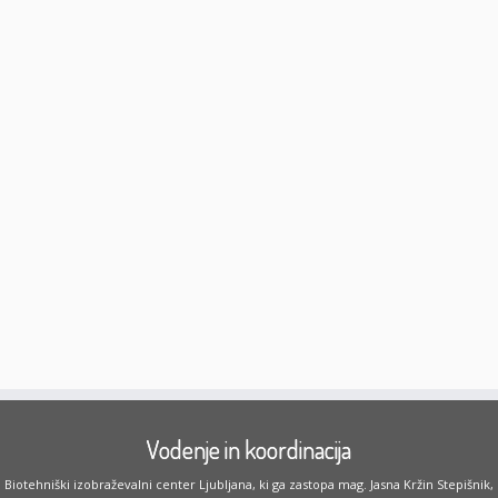
Vodenje in koordinacija
Biotehniški izobraževalni center Ljubljana, ki ga zastopa mag. Jasna Kržin Stepišnik,