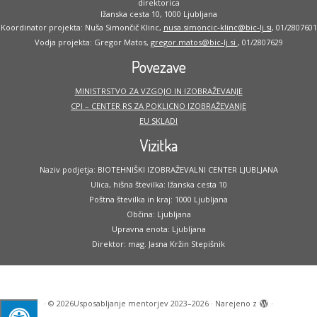
direktorica
Ižanska cesta 10, 1000 Ljubljana
Koordinator projekta: Nuša Simončič Klinc,
nusa.simoncic-klinc@bic-lj.si
, 01/2807601
Vodja projekta: Gregor Matos,
gregor.matos@bic-lj.si
, 01/2807629
Povezave
MINISTRSTVO ZA VZGOJO IN IZOBRAŽEVANJE
CPI – CENTER RS ZA POKLICNO IZOBRAŽEVANJE
EU SKLADI
Vizitka
Naziv podjetja: BIOTEHNIŠKI IZOBRAŽEVALNI CENTER LJUBLJANA
Ulica, hišna številka: Ižanska cesta 10
Poštna številka in kraj: 1000 Ljubljana
Občina: Ljubljana
Upravna enota: Ljubljana
Direktor: mag. Jasna Kržin Stepišnik
·
© 2026
Usposabljanje mentorjev 2023–2026
·
Narejeno z
·