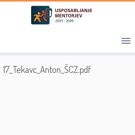
Skoči
na
17_Tekavc_Anton_ŠCZ.pdf
vsebino