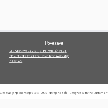
Povezave
MINISTRSTVO ZA VZGOJO IN IZOBRAŽEVANJE
CPI – CENTER RS ZA POKLICNO IZOBRAŽEVANJE
EU SKLADI
-
6
Usposabljanje mentorjev 2023–2026
·
Narejeno z
·
Designed with the
Customizr