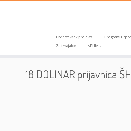
Predstavitev projekta
Programi uspos
Za izvajalce
ARHIV
Skoči
na
18 DOLINAR prijavnica 
vsebino