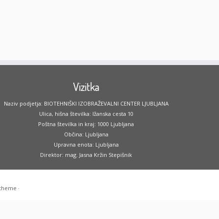
Vizitka
Naziv podjetja: BIOTEHNIŠKI IZOBRAŽEVALNI CENTER LJUBLJANA
Ulica, hišna številka: Ižanska cesta 10
Poštna številka in kraj: 1000 Ljubljana
Občina: Ljubljana
Upravna enota: Ljubljana
Direktor: mag. Jasna Kržin Stepišnik
 theme
·