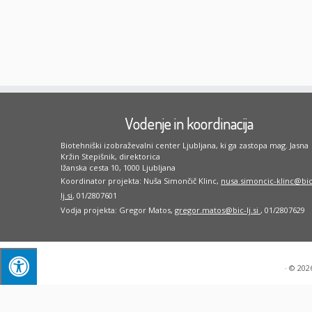
Vodenje in koordinacija
Biotehniški izobraževalni center Ljubljana, ki ga zastopa mag. Jasna
Kržin Stepišnik, direktorica
Ižanska cesta 10, 1000 Ljubljana
Koordinator projekta: Nuša Simončič Klinc,
nusa.simoncic-klinc@bic
lj.si
, 01/2807601
Vodja projekta: Gregor Matos,
gregor.matos@bic-lj.si
, 01/2807629
·
© 202