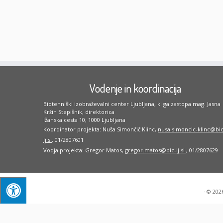
Vodenje in koordinacija
Biotehniški izobraževalni center Ljubljana, ki ga zastopa mag. Jasna
Kržin Stepišnik, direktorica
Ižanska cesta 10, 1000 Ljubljana
Koordinator projekta: Nuša Simončič Klinc,
nusa.simoncic-klinc@bic
lj.si
, 01/2807601
Vodja projekta: Gregor Matos,
gregor.matos@bic-lj.si
, 01/2807629
·
© 202