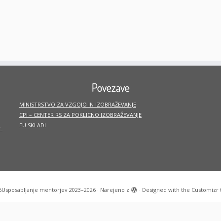
Povezave
MINISTRSTVO ZA VZGOJO IN IZOBRAŽEVANJE
CPI – CENTER RS ZA POKLICNO IZOBRAŽEVANJE
EU SKLADI
-
6
Usposabljanje mentorjev 2023–2026
·
Narejeno z
·
Designed with the
Customizr