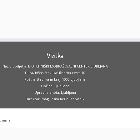
Vizitka
Naziv podjetja: BIOTEHNIŠKI IZOBRAŽEVALNI CENTER LJUBLJANA
Ulica, hišna številka: Ižanska cesta 10
Poštna številka in kraj: 1000 Ljubljana
Občina: Ljubljana
Upravna enota: Ljubljana
Direktor: mag. Jasna Kržin Stepišnik
 theme
·