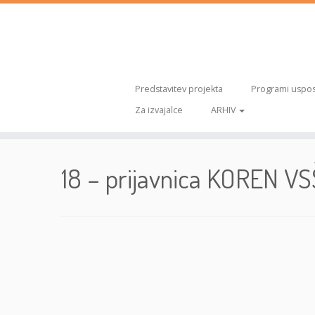
Predstavitev projekta
Programi uspos
Za izvajalce
ARHIV
Skoči
na
18 – prijavnica KOREN 
vsebino