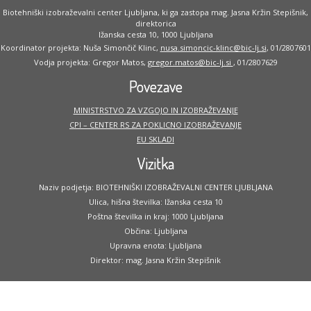
Biotehniški izobraževalni center Ljubljana, ki ga zastopa mag. Jasna Kržin Stepišnik,
direktorica
Ižanska cesta 10, 1000 Ljubljana
Koordinator projekta: Nuša Simončič Klinc,
nusa.simoncic-klinc@bic-lj.si
, 01/2807601
Vodja projekta: Gregor Matos,
gregor.matos@bic-lj.si
, 01/2807629
Povezave
MINISTRSTVO ZA VZGOJO IN IZOBRAŽEVANJE
CPI – CENTER RS ZA POKLICNO IZOBRAŽEVANJE
EU SKLADI
Vizitka
Naziv podjetja: BIOTEHNIŠKI IZOBRAŽEVALNI CENTER LJUBLJANA
Ulica, hišna številka: Ižanska cesta 10
Poštna številka in kraj: 1000 Ljubljana
Občina: Ljubljana
Upravna enota: Ljubljana
Direktor: mag. Jasna Kržin Stepišnik