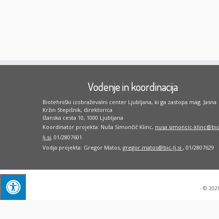
Vodenje in koordinacija
Biotehniški izobraževalni center Ljubljana, ki ga zastopa mag. Jasna
Kržin Stepišnik, direktorica
Ižanska cesta 10, 1000 Ljubljana
Koordinator projekta: Nuša Simončič Klinc,
nusa.simoncic-klinc@bic
lj.si
, 01/2807601
Vodja projekta: Gregor Matos,
gregor.matos@bic-lj.si
, 01/2807629
·
© 202