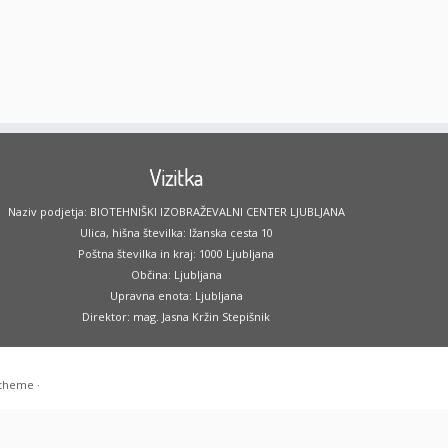
Vizitka
Naziv podjetja: BIOTEHNIŠKI IZOBRAŽEVALNI CENTER LJUBLJANA
Ulica, hišna številka: Ižanska cesta 10
Poštna številka in kraj: 1000 Ljubljana
Občina: Ljubljana
Upravna enota: Ljubljana
Direktor: mag. Jasna Kržin Stepišnik
 theme
·