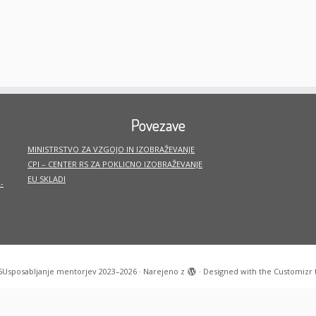
Povezave
MINISTRSTVO ZA VZGOJO IN IZOBRAŽEVANJE
CPI – CENTER RS ZA POKLICNO IZOBRAŽEVANJE
EU SKLADI
-
6
Usposabljanje mentorjev 2023–2026
·
Narejeno z
·
Designed with the
Customizr