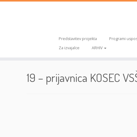
Predstavitev projekta
Programi uspos
Za izvajalce
ARHIV
Skoči
na
19 – prijavnica KOSEC 
vsebino