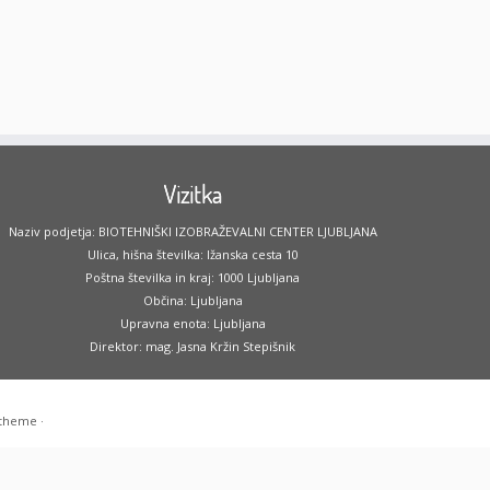
Vizitka
Naziv podjetja: BIOTEHNIŠKI IZOBRAŽEVALNI CENTER LJUBLJANA
Ulica, hišna številka: Ižanska cesta 10
Poštna številka in kraj: 1000 Ljubljana
Občina: Ljubljana
Upravna enota: Ljubljana
Direktor: mag. Jasna Kržin Stepišnik
 theme
·