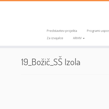
Predstavitev projekta
Programi uspos
Za izvajalce
ARHIV
Skoči
na
19_Božič_SŠ Izola
vsebino