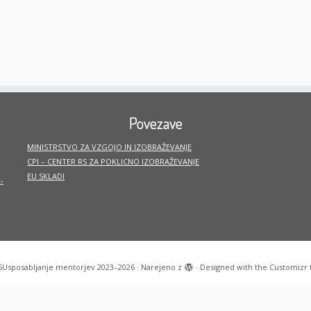
Povezave
MINISTRSTVO ZA VZGOJO IN IZOBRAŽEVANJE
CPI – CENTER RS ZA POKLICNO IZOBRAŽEVANJE
EU SKLADI
-
6
Usposabljanje mentorjev 2023–2026
·
Narejeno z
·
Designed with the
Customizr