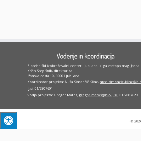
Vodenje in koordinacija
Biotehniški izobraževalni center Ljubljana, ki ga zastopa mag. Jasna
Kržin Stepišnik, direktorica
Ižanska cesta 10, 1000 Ljubljana
Koordinator projekta: Nuša Simončič Klinc,
nusa.simoncic-klinc@bic
lj.si
, 01/2807601
Vodja projekta: Gregor Matos,
gregor.matos@bic-lj.si
, 01/2807629
·
© 202