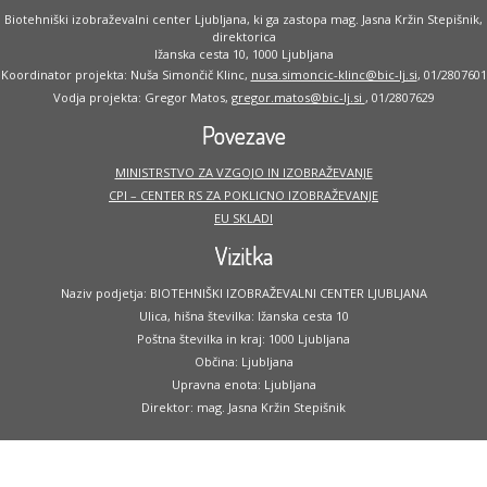
Biotehniški izobraževalni center Ljubljana, ki ga zastopa mag. Jasna Kržin Stepišnik,
direktorica
Ižanska cesta 10, 1000 Ljubljana
Koordinator projekta: Nuša Simončič Klinc,
nusa.simoncic-klinc@bic-lj.si
, 01/2807601
Vodja projekta: Gregor Matos,
gregor.matos@bic-lj.si
, 01/2807629
Povezave
MINISTRSTVO ZA VZGOJO IN IZOBRAŽEVANJE
CPI – CENTER RS ZA POKLICNO IZOBRAŽEVANJE
EU SKLADI
Vizitka
Naziv podjetja: BIOTEHNIŠKI IZOBRAŽEVALNI CENTER LJUBLJANA
Ulica, hišna številka: Ižanska cesta 10
Poštna številka in kraj: 1000 Ljubljana
Občina: Ljubljana
Upravna enota: Ljubljana
Direktor: mag. Jasna Kržin Stepišnik