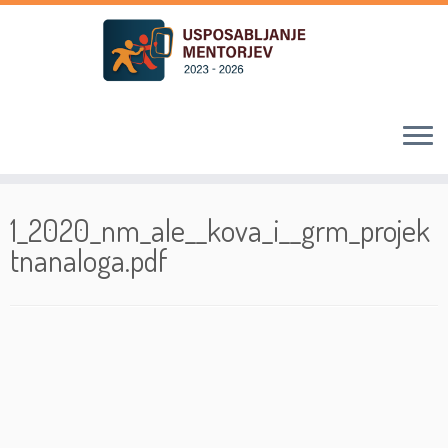
Skoči
na
1_2020_nm_ale__kova_i__grm_projek
vsebino
tnanaloga.pdf