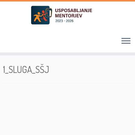
Skoči
na
1_SLUGA_SŠJ
vsebino