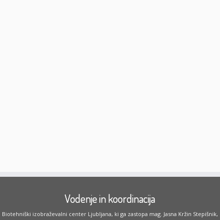
Vodenje in koordinacija
Biotehniški izobraževalni center Ljubljana, ki ga zastopa mag. Jasna Kržin Stepišnik,