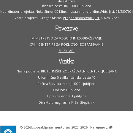
direktorica
Ižanska cesta 10, 1000 Ljubljana
Koordinator projekta: Nuša Simončič Klinc,
nusa.simoncic-klinc@bic-lj.si
, 01/2807601
Vodja projekta: Gregor Matos,
gregor.matos@bic-lj.si
, 01/2807629
Povezave
MINISTRSTVO ZA VZGOJO IN IZOBRAŽEVANJE
CPI – CENTER RS ZA POKLICNO IZOBRAŽEVANJE
EU SKLADI
Vizitka
Naziv podjetja: BIOTEHNIŠKI IZOBRAŽEVALNI CENTER LJUBLJANA
Ulica, hišna številka: Ižanska cesta 10
Poštna številka in kraj: 1000 Ljubljana
Občina: Ljubljana
Upravna enota: Ljubljana
Direktor: mag. Jasna Kržin Stepišnik
·
© 2026
Usposabljanje mentorjev 2023–2026
·
Narejeno z
·