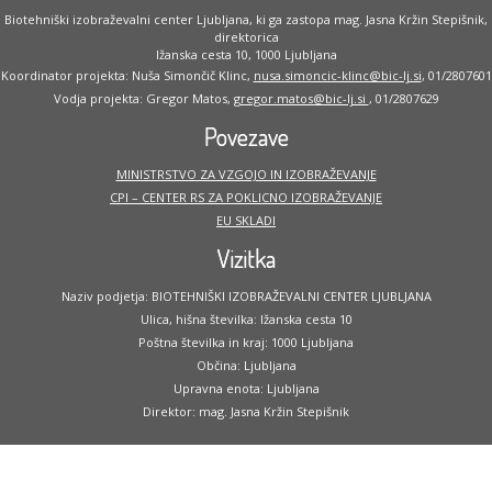
Biotehniški izobraževalni center Ljubljana, ki ga zastopa mag. Jasna Kržin Stepišnik,
direktorica
Ižanska cesta 10, 1000 Ljubljana
Koordinator projekta: Nuša Simončič Klinc,
nusa.simoncic-klinc@bic-lj.si
, 01/2807601
Vodja projekta: Gregor Matos,
gregor.matos@bic-lj.si
, 01/2807629
Povezave
MINISTRSTVO ZA VZGOJO IN IZOBRAŽEVANJE
CPI – CENTER RS ZA POKLICNO IZOBRAŽEVANJE
EU SKLADI
Vizitka
Naziv podjetja: BIOTEHNIŠKI IZOBRAŽEVALNI CENTER LJUBLJANA
Ulica, hišna številka: Ižanska cesta 10
Poštna številka in kraj: 1000 Ljubljana
Občina: Ljubljana
Upravna enota: Ljubljana
Direktor: mag. Jasna Kržin Stepišnik