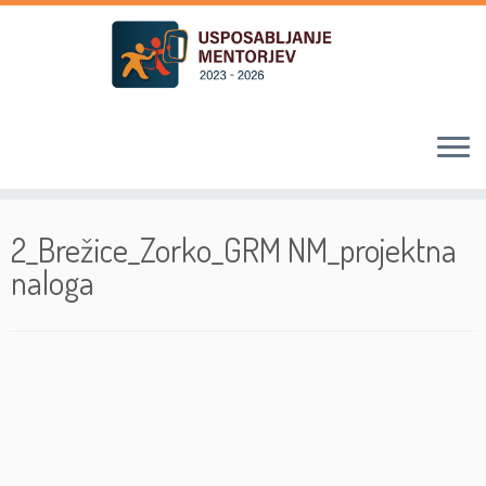
Skoči
na
2_Brežice_Zorko_GRM NM_projektna
vsebino
naloga