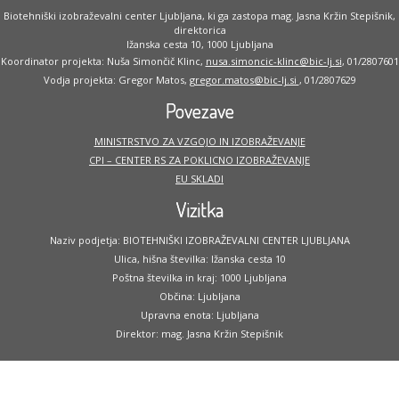
Biotehniški izobraževalni center Ljubljana, ki ga zastopa mag. Jasna Kržin Stepišnik,
direktorica
Ižanska cesta 10, 1000 Ljubljana
Koordinator projekta: Nuša Simončič Klinc,
nusa.simoncic-klinc@bic-lj.si
, 01/2807601
Vodja projekta: Gregor Matos,
gregor.matos@bic-lj.si
, 01/2807629
Povezave
MINISTRSTVO ZA VZGOJO IN IZOBRAŽEVANJE
CPI – CENTER RS ZA POKLICNO IZOBRAŽEVANJE
EU SKLADI
Vizitka
Naziv podjetja: BIOTEHNIŠKI IZOBRAŽEVALNI CENTER LJUBLJANA
Ulica, hišna številka: Ižanska cesta 10
Poštna številka in kraj: 1000 Ljubljana
Občina: Ljubljana
Upravna enota: Ljubljana
Direktor: mag. Jasna Kržin Stepišnik