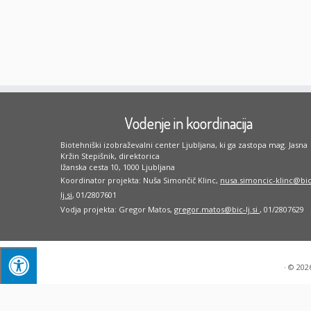
Vodenje in koordinacija
Biotehniški izobraževalni center Ljubljana, ki ga zastopa mag. Jasna
Kržin Stepišnik, direktorica
Ižanska cesta 10, 1000 Ljubljana
Koordinator projekta: Nuša Simončič Klinc,
nusa.simoncic-klinc@bic
lj.si
, 01/2807601
Vodja projekta: Gregor Matos,
gregor.matos@bic-lj.si
, 01/2807629
·
© 202