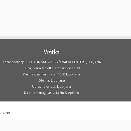
Vizitka
Naziv podjetja: BIOTEHNIŠKI IZOBRAŽEVALNI CENTER LJUBLJANA
Ulica, hišna številka: Ižanska cesta 10
Poštna številka in kraj: 1000 Ljubljana
Občina: Ljubljana
Upravna enota: Ljubljana
Direktor: mag. Jasna Kržin Stepišnik
 theme
·