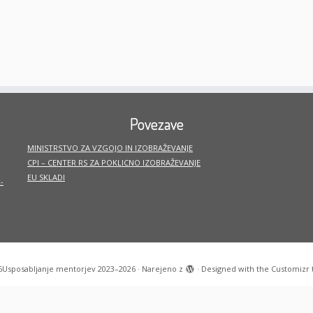
Povezave
MINISTRSTVO ZA VZGOJO IN IZOBRAŽEVANJE
CPI – CENTER RS ZA POKLICNO IZOBRAŽEVANJE
EU SKLADI
-
6
Usposabljanje mentorjev 2023–2026
·
Narejeno z
·
Designed with the
Customizr