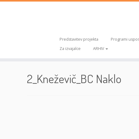
Predstavitev projekta
Programi uspos
Za izvajalce
ARHIV
Skoči
na
2_Kneževič_BC Naklo
vsebino