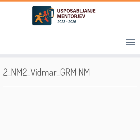
Skoči
na
2_NM2_Vidmar_GRM NM
vsebino