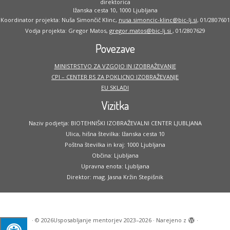
direktorica
Ižanska cesta 10, 1000 Ljubljana
Koordinator projekta: Nuša Simončič Klinc,
nusa.simoncic-klinc@bic-lj.si
, 01/2807601
Vodja projekta: Gregor Matos,
gregor.matos@bic-lj.si
, 01/2807629
Povezave
MINISTRSTVO ZA VZGOJO IN IZOBRAŽEVANJE
CPI – CENTER RS ZA POKLICNO IZOBRAŽEVANJE
EU SKLADI
Vizitka
Naziv podjetja: BIOTEHNIŠKI IZOBRAŽEVALNI CENTER LJUBLJANA
Ulica, hišna številka: Ižanska cesta 10
Poštna številka in kraj: 1000 Ljubljana
Občina: Ljubljana
Upravna enota: Ljubljana
Direktor: mag. Jasna Kržin Stepišnik
·
© 2026
Usposabljanje mentorjev 2023–2026
·
Narejeno z
·