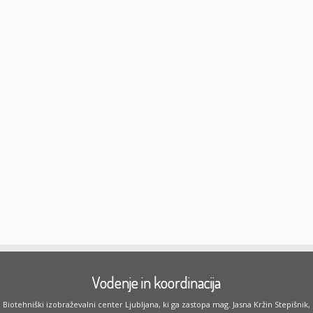
Vodenje in koordinacija
Biotehniški izobraževalni center Ljubljana, ki ga zastopa mag. Jasna Kržin Stepišnik,