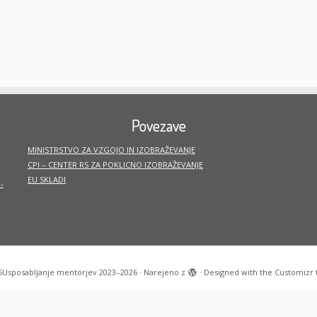
Povezave
MINISTRSTVO ZA VZGOJO IN IZOBRAŽEVANJE
CPI – CENTER RS ZA POKLICNO IZOBRAŽEVANJE
EU SKLADI
-
6
Usposabljanje mentorjev 2023–2026
·
Narejeno z
·
Designed with the
Customizr