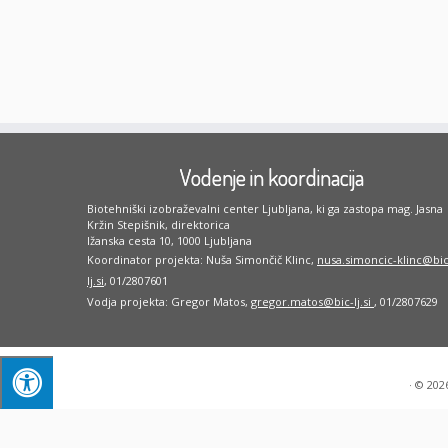
Vodenje in koordinacija
Biotehniški izobraževalni center Ljubljana, ki ga zastopa mag. Jasna
Kržin Stepišnik, direktorica
Ižanska cesta 10, 1000 Ljubljana
Koordinator projekta: Nuša Simončič Klinc,
nusa.simoncic-klinc@bic
lj.si
, 01/2807601
Vodja projekta: Gregor Matos,
gregor.matos@bic-lj.si
, 01/2807629
·
© 202