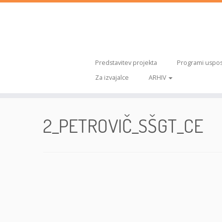
Predstavitev projekta
Programi uspos
Za izvajalce
ARHIV
Skoči
na
2_PETROVIČ_SŠGT_CE
vsebino