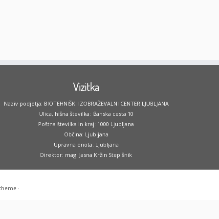
Vizitka
Naziv podjetja: BIOTEHNIŠKI IZOBRAŽEVALNI CENTER LJUBLJANA
Ulica, hišna številka: Ižanska cesta 10
Poštna številka in kraj: 1000 Ljubljana
Občina: Ljubljana
Upravna enota: Ljubljana
Direktor: mag. Jasna Kržin Stepišnik
 theme
·