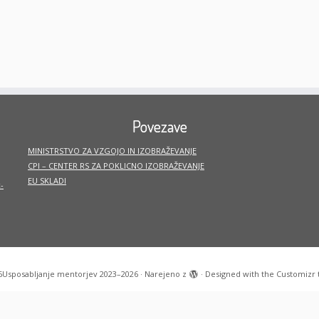
Povezave
MINISTRSTVO ZA VZGOJO IN IZOBRAŽEVANJE
CPI – CENTER RS ZA POKLICNO IZOBRAŽEVANJE
EU SKLADI
-
6
Usposabljanje mentorjev 2023–2026
·
Narejeno z
·
Designed with the
Customizr