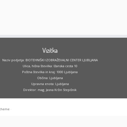
Vizitka
Naziv podjetja: BIOTEHNIŠKI IZOBRAŽEVALNI CENTER LJUBLJANA
Ulica, hišna številka: Ižanska cesta 10
Poštna številka in kraj: 1000 Ljubljana
Občina: Ljubljana
Upravna enota: Ljubljana
Direktor: mag. Jasna Kržin Stepišnik
 theme
·