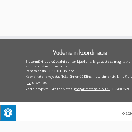
Vodenje in koordinacija
Biotehniški izobraževalni center Ljubljana, ki ga zastopa mag. Jasna
Kržin Stepišnik, direktorica
Ižanska cesta 10, 1000 Ljubljana
Koordinator projekta: Nuša Simončič Klinc,
nusa.simoncic-klinc@bic
lj.si
, 01/2807601
Vodja projekta: Gregor Matos,
gregor.matos@bic-lj.si
, 01/2807629
·
© 202