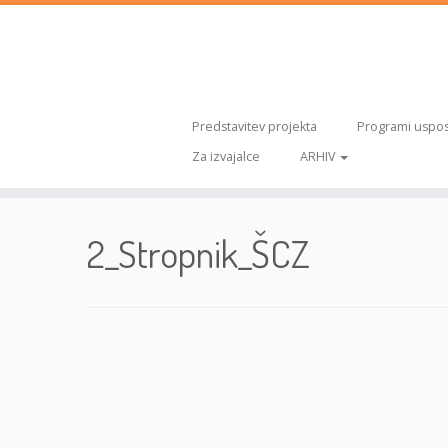
Predstavitev projekta
Programi uspos
Za izvajalce
ARHIV
Skoči
na
2_Stropnik_ŠCZ
vsebino