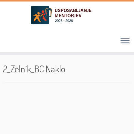
Skoči
na
2_Zelnik_BC Naklo
vsebino