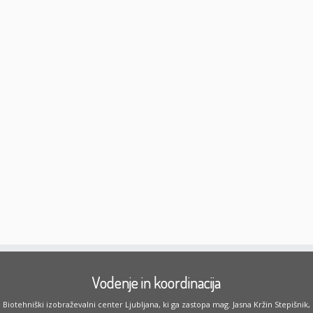
Vodenje in koordinacija
Biotehniški izobraževalni center Ljubljana, ki ga zastopa mag. Jasna Kržin Stepišnik,