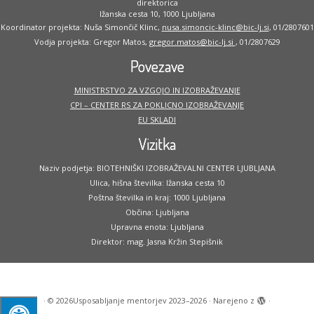
direktorica
Ižanska cesta 10, 1000 Ljubljana
Koordinator projekta: Nuša Simončič Klinc,
nusa.simoncic-klinc@bic-lj.si
, 01/2807601
Vodja projekta: Gregor Matos,
gregor.matos@bic-lj.si
, 01/2807629
Povezave
MINISTRSTVO ZA VZGOJO IN IZOBRAŽEVANJE
CPI – CENTER RS ZA POKLICNO IZOBRAŽEVANJE
EU SKLADI
Vizitka
Naziv podjetja: BIOTEHNIŠKI IZOBRAŽEVALNI CENTER LJUBLJANA
Ulica, hišna številka: Ižanska cesta 10
Poštna številka in kraj: 1000 Ljubljana
Občina: Ljubljana
Upravna enota: Ljubljana
Direktor: mag. Jasna Kržin Stepišnik
·
© 2026
Usposabljanje mentorjev 2023–2026
·
Narejeno z
·